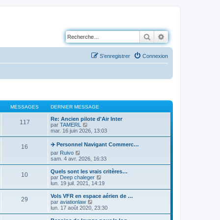
Rechercher
Recherche avancé
S’enregistrer
Connexion
MESSAGES
DERNIER MESSAGE
Re: Ancien pilote d'Air Inter
117
V
par
TAMERL
o
mar. 16 juin 2026, 13:03
i
r
✈️ Personnel Navigant Commerc…
16
l
V
par
Ruivo
e
o
sam. 4 avr. 2026, 16:33
d
i
e
r
Quels sont les vrais critères…
r
10
l
V
par
Deep chaleger
n
e
o
lun. 19 juil. 2021, 14:19
i
d
i
e
e
r
r
Vols VFR en espace aérien de …
29
r
l
m
V
par
aviationlaw
n
e
e
o
lun. 17 août 2020, 23:30
i
d
s
i
e
e
s
r