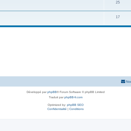
25
17
Nou
Développé par
phpBB
® Forum Software © phpBB Limited
Traduit par
phpBB-fr.com
Optimized by:
phpBB SEO
Confidentialité
|
Conditions