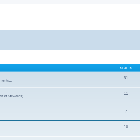
SUJETS
51
ments...
11
ir et Stewards)
7
10