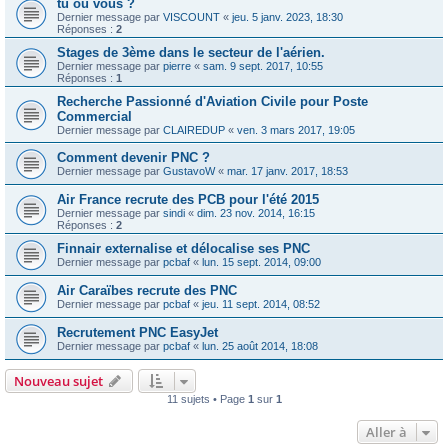
tu ou vous ?
Dernier message par
VISCOUNT
«
jeu. 5 janv. 2023, 18:30
Réponses :
2
Stages de 3ème dans le secteur de l'aérien.
Dernier message par
pierre
«
sam. 9 sept. 2017, 10:55
Réponses :
1
Recherche Passionné d'Aviation Civile pour Poste
Commercial
Dernier message par
CLAIREDUP
«
ven. 3 mars 2017, 19:05
Comment devenir PNC ?
Dernier message par
GustavoW
«
mar. 17 janv. 2017, 18:53
Air France recrute des PCB pour l'été 2015
Dernier message par
sindi
«
dim. 23 nov. 2014, 16:15
Réponses :
2
Finnair externalise et délocalise ses PNC
Dernier message par
pcbaf
«
lun. 15 sept. 2014, 09:00
Air Caraïbes recrute des PNC
Dernier message par
pcbaf
«
jeu. 11 sept. 2014, 08:52
Recrutement PNC EasyJet
Dernier message par
pcbaf
«
lun. 25 août 2014, 18:08
Nouveau sujet
11 sujets • Page
1
sur
1
Aller à