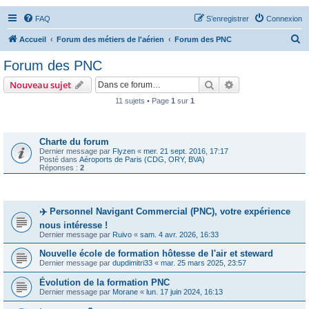
FAQ
S’enregistrer
Connexion
R
Accueil
Forum des métiers de l'aérien
Forum des PNC
e
Forum des PNC
c
Rechercher
Recherche avanc
Nouveau sujet
h
11 sujets • Page
1
sur
1
e
Annonces
r
c
Charte du forum
Dernier message par
Flyzen
«
mer. 21 sept. 2016, 17:17
h
Posté dans
Aéroports de Paris (CDG, ORY, BVA)
Réponses :
2
e
r
Sujets
✈️ Personnel Navigant Commercial (PNC), votre expérience
nous intéresse !
Dernier message par
Ruivo
«
sam. 4 avr. 2026, 16:33
Nouvelle école de formation hôtesse de l'air et steward
Dernier message par
dupdimitri33
«
mar. 25 mars 2025, 23:57
Évolution de la formation PNC
Dernier message par
Morane
«
lun. 17 juin 2024, 16:13