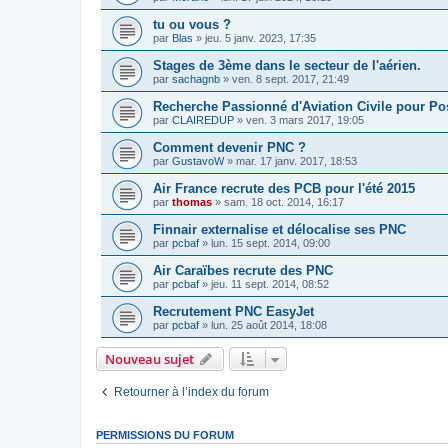
tu ou vous ?
par
Blas
»
jeu. 5 janv. 2023, 17:35
Stages de 3ème dans le secteur de l'aérien.
par
sachagnb
»
ven. 8 sept. 2017, 21:49
Recherche Passionné d'Aviation Civile pour P
par
CLAIREDUP
»
ven. 3 mars 2017, 19:05
Comment devenir PNC ?
par
GustavoW
»
mar. 17 janv. 2017, 18:53
Air France recrute des PCB pour l'été 2015
par
thomas
»
sam. 18 oct. 2014, 16:17
Finnair externalise et délocalise ses PNC
par
pcbaf
»
lun. 15 sept. 2014, 09:00
Air Caraïbes recrute des PNC
par
pcbaf
»
jeu. 11 sept. 2014, 08:52
Recrutement PNC EasyJet
par
pcbaf
»
lun. 25 août 2014, 18:08
Nouveau sujet
Retourner à l’index du forum
PERMISSIONS DU FORUM