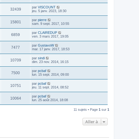
par
VISCOUNT
32439
jeu. 5 janv. 2023, 18:30
par
pierre
15801
sam. 9 sept. 2017, 10:55
par
CLAIREDUP
6859
ven. 3 mars 2017, 19:05
par
GustavoW
7477
mar. 17 janv. 2017, 18:53
par
sindi
10709
dim. 23 nov. 2014, 16:15
par
pcbaf
7500
lun. 15 sept. 2014, 09:00
par
pcbaf
10751
jeu. 11 sept. 2014, 08:52
par
pcbaf
10064
lun. 25 août 2014, 18:08
11 sujets • Page
1
sur
1
Aller à