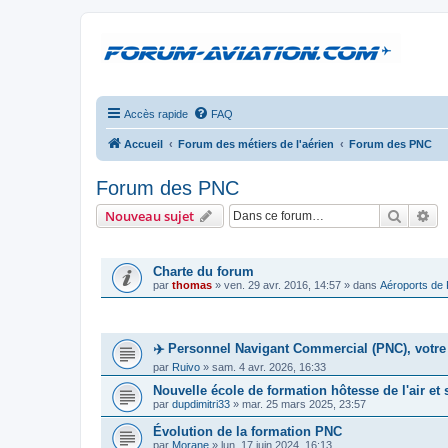
Accès rapide
FAQ
Accueil
Forum des métiers de l'aérien
Forum des PNC
Forum des PNC
Recher
Re
Nouveau sujet
ANNONCES
Charte du forum
par
thomas
»
ven. 29 avr. 2016, 14:57
» dans
Aéroports de
SUJETS
✈️ Personnel Navigant Commercial (PNC), votre 
par
Ruivo
»
sam. 4 avr. 2026, 16:33
Nouvelle école de formation hôtesse de l'air et
par
dupdimitri33
»
mar. 25 mars 2025, 23:57
Évolution de la formation PNC
par
Morane
»
lun. 17 juin 2024, 16:13