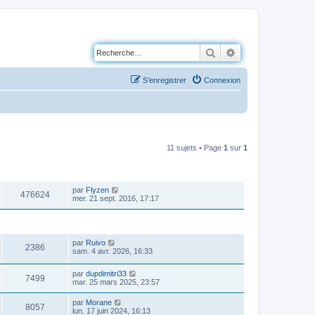
Rechercher
Recherche avancé
S’enregistrer
Connexion
11 sujets • Page
1
sur
1
VUES
DERNIER MESSAGE
par
Flyzen
476624
mer. 21 sept. 2016, 17:17
VUES
DERNIER MESSAGE
par
Ruivo
2386
sam. 4 avr. 2026, 16:33
par
dupdimitri33
7499
mar. 25 mars 2025, 23:57
par
Morane
8057
lun. 17 juin 2024, 16:13