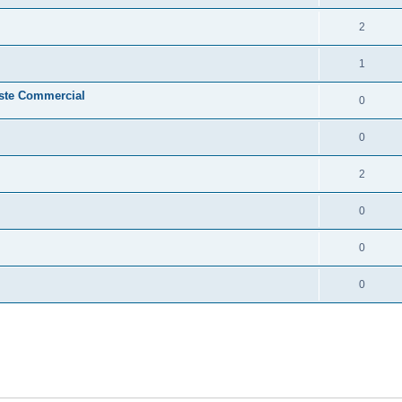
2
1
oste Commercial
0
0
2
0
0
0