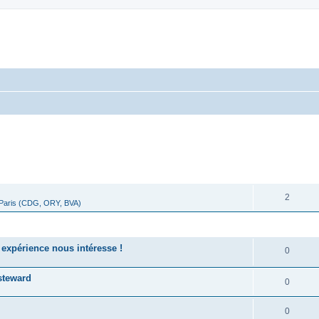
cher
cherche avancée
RÉPONSES
2
 Paris (CDG, ORY, BVA)
RÉPONSES
expérience nous intéresse !
0
 steward
0
0