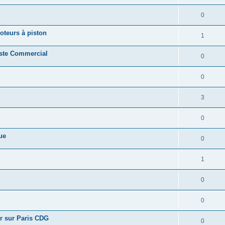
0
oteurs à piston
1
oste Commercial
0
0
3
0
ue
0
1
0
0
r sur Paris CDG
0