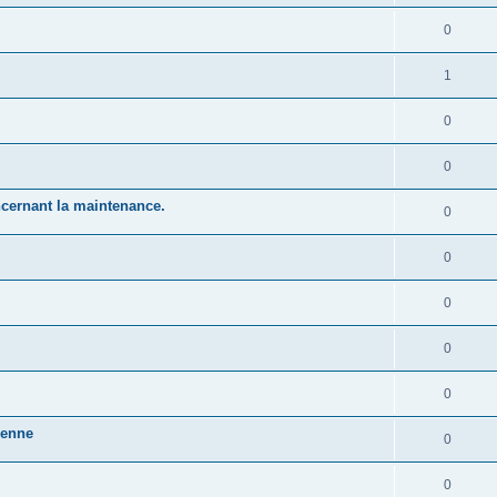
0
1
0
0
cernant la maintenance.
0
0
0
0
0
ienne
0
0