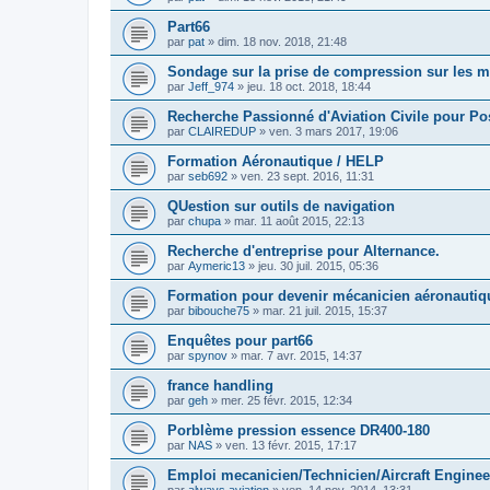
Part66
par
pat
»
dim. 18 nov. 2018, 21:48
Sondage sur la prise de compression sur les m
par
Jeff_974
»
jeu. 18 oct. 2018, 18:44
Recherche Passionné d'Aviation Civile pour P
par
CLAIREDUP
»
ven. 3 mars 2017, 19:06
Formation Aéronautique / HELP
par
seb692
»
ven. 23 sept. 2016, 11:31
QUestion sur outils de navigation
par
chupa
»
mar. 11 août 2015, 22:13
Recherche d'entreprise pour Alternance.
par
Aymeric13
»
jeu. 30 juil. 2015, 05:36
Formation pour devenir mécanicien aéronautiq
par
bibouche75
»
mar. 21 juil. 2015, 15:37
Enquêtes pour part66
par
spynov
»
mar. 7 avr. 2015, 14:37
france handling
par
geh
»
mer. 25 févr. 2015, 12:34
Porblème pression essence DR400-180
par
NAS
»
ven. 13 févr. 2015, 17:17
Emploi mecanicien/Technicien/Aircraft Enginee