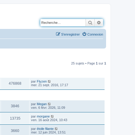
Rechercher
Recherche avancé
S’enregistrer
Connexion
25 sujets • Page
1
sur
1
VUES
DERNIER MESSAGE
par
Flyzen
476868
mer. 21 sept. 2016, 17:17
VUES
DERNIER MESSAGE
par
Megan
3846
ven. 6 févr. 2026, 11:09
par
morgane
13735
ven. 16 août 2024, 10:43
par
étoile filante
3660
mer. 12 juin 2024, 13:51