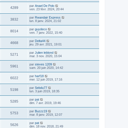
par
Anael De Polo
4289
ven. 23 févr. 2024, 20:44
par
Rwandair Express
3832
lun. 8 janv. 2024, 21:02
par
guydeco
8014
ven. 7 janv. 2022, 15:40
par
Delta44
4668
jeu. 29 avr. 2021, 19:01
par
Julien leblond
5271
mar. 3 nov. 2020, 15:04
par
steves 1209
5961
sam. 20 juin 2020, 14:42
par
harf18
6022
mer. 12 juin 2019, 17:16
par
Sebdu77
5198
lun. 3 juin 2019, 18:35
par
pat
5285
dim. 7 avr. 2019, 19:46
par
Buzzz19
5753
mar. 8 janv. 2019, 12:07
par
pat
5626
dim. 18 nov. 2018, 21:49