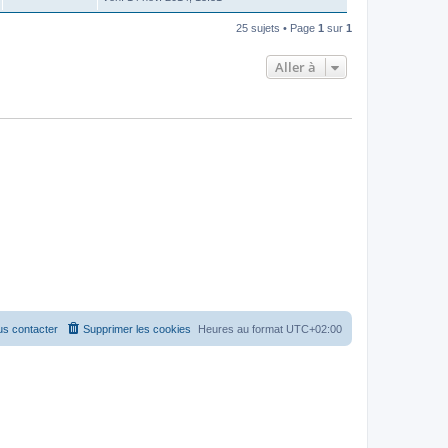
25 sujets • Page
1
sur
1
Aller à
s contacter
Supprimer les cookies
Heures au format
UTC+02:00