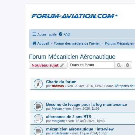
Accès rapide
FAQ
Accueil
Forum des métiers de l'aérien
Forum Mécanicien
Forum Mécanicien Aéronautique
Recher
Re
Nouveau sujet
ANNONCES
Charte du forum
par
thomas
»
ven. 29 avr. 2016, 14:57
» dans
Aéroports de
SUJETS
Besoins de levage pour la log maintenance
par
Megan
»
ven. 6 févr. 2026, 11:09
alternance de 2 ans BTS
par
morgane
»
ven. 16 août 2024, 10:43
mécanicien aéronautique : interview
par
étoile filante
»
mer. 12 juin 2024, 13:51