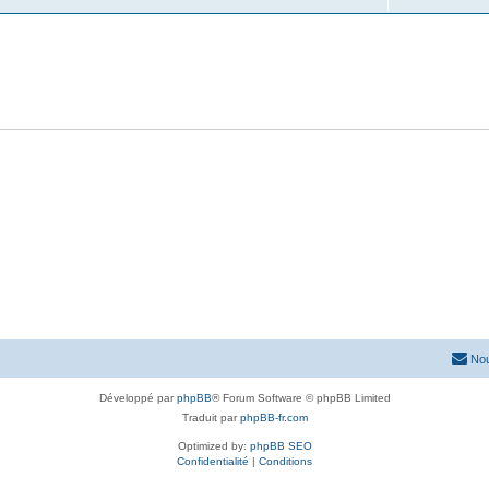
Nou
Développé par
phpBB
® Forum Software © phpBB Limited
Traduit par
phpBB-fr.com
Optimized by:
phpBB SEO
Confidentialité
|
Conditions