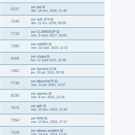
par
pat
5537
dim. 18 nov. 2018, 21:48
par
Jeff_974
7243
dim. 21 oct. 2018, 09:58
par
CLAIREDUP
7733
ven. 3 mars 2017, 19:06
par
seb692
7395
ven. 23 sept. 2016, 11:31
par
chupa
8406
lun. 17 août 2015, 18:39
par
Aymeric13
7462
jeu. 30 juil. 2015, 05:36
par
bibouche75
7739
mar. 21 juil. 2015, 15:37
par
spynov
8230
mer. 8 avr. 2015, 22:24
par
geh
7675
mer. 25 févr. 2015, 12:34
par
NAS
7554
ven. 13 févr. 2015, 17:17
par
always.aviation
7526
ven. 14 nov. 2014, 13:31