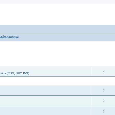
 Aéronautique
cher
cherche avancée
RÉPONSES
2
 Paris (CDG, ORY, BVA)
RÉPONSES
0
0
0