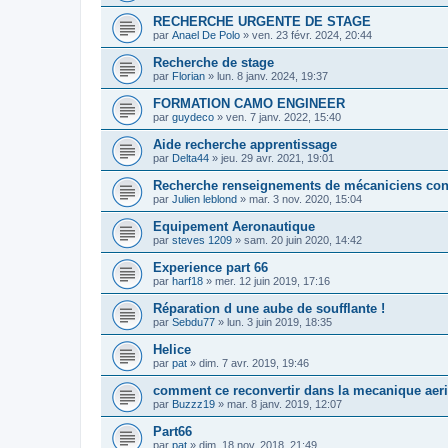
RECHERCHE URGENTE DE STAGE
par
Anael De Polo
»
ven. 23 févr. 2024, 20:44
Recherche de stage
par
Florian
»
lun. 8 janv. 2024, 19:37
FORMATION CAMO ENGINEER
par
guydeco
»
ven. 7 janv. 2022, 15:40
Aide recherche apprentissage
par
Delta44
»
jeu. 29 avr. 2021, 19:01
Recherche renseignements de mécaniciens con
par
Julien leblond
»
mar. 3 nov. 2020, 15:04
Equipement Aeronautique
par
steves 1209
»
sam. 20 juin 2020, 14:42
Experience part 66
par
harf18
»
mer. 12 juin 2019, 17:16
Réparation d une aube de soufflante !
par
Sebdu77
»
lun. 3 juin 2019, 18:35
Helice
par
pat
»
dim. 7 avr. 2019, 19:46
comment ce reconvertir dans la mecanique aer
par
Buzzz19
»
mar. 8 janv. 2019, 12:07
Part66
par
pat
»
dim. 18 nov. 2018, 21:49