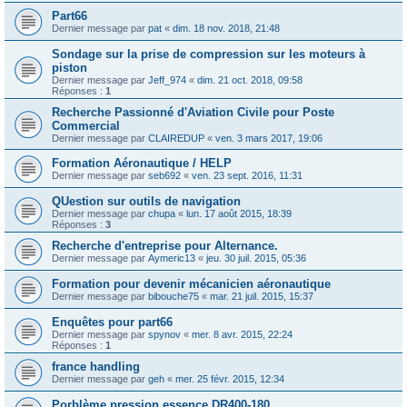
Part66
Dernier message par
pat
«
dim. 18 nov. 2018, 21:48
Sondage sur la prise de compression sur les moteurs à
piston
Dernier message par
Jeff_974
«
dim. 21 oct. 2018, 09:58
Réponses :
1
Recherche Passionné d'Aviation Civile pour Poste
Commercial
Dernier message par
CLAIREDUP
«
ven. 3 mars 2017, 19:06
Formation Aéronautique / HELP
Dernier message par
seb692
«
ven. 23 sept. 2016, 11:31
QUestion sur outils de navigation
Dernier message par
chupa
«
lun. 17 août 2015, 18:39
Réponses :
3
Recherche d'entreprise pour Alternance.
Dernier message par
Aymeric13
«
jeu. 30 juil. 2015, 05:36
Formation pour devenir mécanicien aéronautique
Dernier message par
bibouche75
«
mar. 21 juil. 2015, 15:37
Enquêtes pour part66
Dernier message par
spynov
«
mer. 8 avr. 2015, 22:24
Réponses :
1
france handling
Dernier message par
geh
«
mer. 25 févr. 2015, 12:34
Porblème pression essence DR400-180