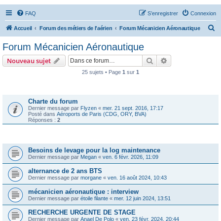
FAQ
S’enregistrer
Connexion
R
Accueil
Forum des métiers de l'aérien
Forum Mécanicien Aéronautique
e
Forum Mécanicien Aéronautique
c
Rechercher
Recherche avanc
Nouveau sujet
h
25 sujets • Page
1
sur
1
e
Annonces
r
c
Charte du forum
Dernier message par
Flyzen
«
mer. 21 sept. 2016, 17:17
h
Posté dans
Aéroports de Paris (CDG, ORY, BVA)
Réponses :
2
e
r
Sujets
Besoins de levage pour la log maintenance
Dernier message par
Megan
«
ven. 6 févr. 2026, 11:09
alternance de 2 ans BTS
Dernier message par
morgane
«
ven. 16 août 2024, 10:43
mécanicien aéronautique : interview
Dernier message par
étoile filante
«
mer. 12 juin 2024, 13:51
RECHERCHE URGENTE DE STAGE
Dernier message par
Anael De Polo
«
ven. 23 févr. 2024, 20:44