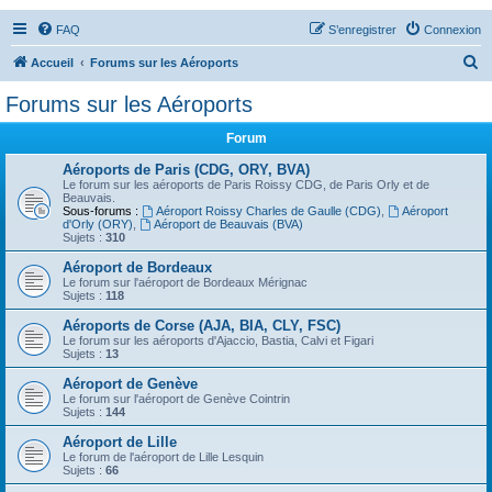
FAQ
S’enregistrer
Connexion
R
Accueil
Forums sur les Aéroports
e
Forums sur les Aéroports
c
Forum
h
e
Aéroports de Paris (CDG, ORY, BVA)
Le forum sur les aéroports de Paris Roissy CDG, de Paris Orly et de
r
Beauvais.
Sous-forums :
Aéroport Roissy Charles de Gaulle (CDG)
,
Aéroport
c
d'Orly (ORY)
,
Aéroport de Beauvais (BVA)
Sujets :
310
h
Aéroport de Bordeaux
e
Le forum sur l'aéroport de Bordeaux Mérignac
Sujets :
118
r
Aéroports de Corse (AJA, BIA, CLY, FSC)
Le forum sur les aéroports d'Ajaccio, Bastia, Calvi et Figari
Sujets :
13
Aéroport de Genève
Le forum sur l'aéroport de Genève Cointrin
Sujets :
144
Aéroport de Lille
Le forum de l'aéroport de Lille Lesquin
Sujets :
66