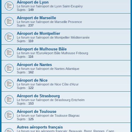
Aéroport de Lyon
Le forum sur l'aéroport de Lyon Saint-Exupéry
Sujets :
149
Aéroport de Marseille
Le forum sur l'aéroport de Marseille Provence
Sujets :
237
Aéroport de Montpellier
Le forum sur l'aéroport de Montpellier Méditerranée
Sujets :
110
Aéroport de Mulhouse Bâle
Le forum sur l'EuroAirport Bâle Mulhouse Fribourg
Sujets :
116
Aéroport de Nantes
Le forum sur l'aéroport de Nantes Atlantique
Sujets :
162
Aéroport de Nice
Le forum sur l'aéroport de Nice Côte d'Azur
Sujets :
122
Aéroport de Strasbourg
Le forum sur l'aéroport de Strasbourg Entzheim
Sujets :
153
Aéroport de Toulouse
Le forum sur l'aéroport de Toulouse Blagnac
Sujets :
125
Autres aéroports français
Le forum sur les aéroports français: Beauvais, Brest, Rennes, Caen,