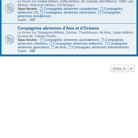
Le forum sur United Airlines, Delta Airlines, Air Canada, AeroMexico, TAM, Lan
Airlines, American Airlines, US Airways...
Sous-forums :
Compagnies aériennes canadiennes
,
Compagnies
aériennes US
,
Compagnies aériennes mexicaines
,
Compagnies
aériennes brésiliennes
Sujets :
157
Compagnies aériennes d'Asie et d'Océanie
Le forum sur Singapore Airlines, Qantas, Thai Airways, Air Asia, Japan Airlines,
Korean Air, Cathay Pacific...
Sous-forums :
Compagnies aériennes australiennes
,
Compagnies
aériennes chinoises
,
Compagnies aériennes indiennes
,
Compagnies
aériennes japonaises
,
Air Asia
,
Compagnies aériennes indonésiennes
Sujets :
235
Aller à