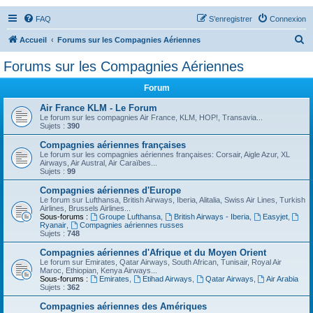
FAQ
S’enregistrer
Connexion
R
Accueil
Forums sur les Compagnies Aériennes
e
Forums sur les Compagnies Aériennes
c
Forum
h
e
Air France KLM - Le Forum
Le forum sur les compagnies Air France, KLM, HOP!, Transavia...
r
Sujets :
390
c
Compagnies aériennes françaises
Le forum sur les compagnies aériennes françaises: Corsair, Aigle Azur, XL
h
Airways, Air Austral, Air Caraïbes...
Sujets :
99
e
Compagnies aériennes d'Europe
r
Le forum sur Lufthansa, British Airways, Iberia, Alitalia, Swiss Air Lines, Turkish
Airlines, Brussels Airlines...
Sous-forums :
Groupe Lufthansa
,
British Airways - Iberia
,
Easyjet
,
Ryanair
,
Compagnies aériennes russes
Sujets :
748
Compagnies aériennes d'Afrique et du Moyen Orient
Le forum sur Emirates, Qatar Airways, South African, Tunisair, Royal Air
Maroc, Ethiopian, Kenya Airways...
Sous-forums :
Emirates
,
Etihad Airways
,
Qatar Airways
,
Air Arabia
Sujets :
362
Compagnies aériennes des Amériques