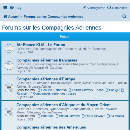
FAQ
S’enregistrer
Connexion
R
Accueil
Forums sur les Compagnies Aériennes
e
Forums sur les Compagnies Aériennes
c
Forum
h
e
Air France KLM - Le Forum
Le forum sur les compagnies Air France, KLM, HOP!, Transavia...
r
Sujets :
390
c
Compagnies aériennes françaises
Le forum sur les compagnies aériennes françaises: Corsair, Aigle Azur, XL
h
Airways, Air Austral, Air Caraïbes...
Sujets :
99
e
Compagnies aériennes d'Europe
r
Le forum sur Lufthansa, British Airways, Iberia, Alitalia, Swiss Air Lines, Turkish
Airlines, Brussels Airlines...
Sous-forums :
Groupe Lufthansa
,
British Airways - Iberia
,
Easyjet
,
Ryanair
,
Compagnies aériennes russes
Sujets :
748
Compagnies aériennes d'Afrique et du Moyen Orient
Le forum sur Emirates, Qatar Airways, South African, Tunisair, Royal Air
Maroc, Ethiopian, Kenya Airways...
Sous-forums :
Emirates
,
Etihad Airways
,
Qatar Airways
,
Air Arabia
Sujets :
362
Compagnies aériennes des Amériques