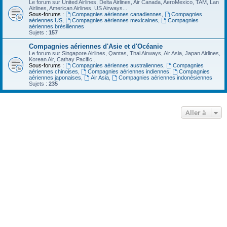
Le forum sur United Airlines, Delta Airlines, Air Canada, AeroMexico, TAM, Lan
Airlines, American Airlines, US Airways...
Sous-forums :
Compagnies aériennes canadiennes
,
Compagnies
aériennes US
,
Compagnies aériennes mexicaines
,
Compagnies
aériennes brésiliennes
Sujets :
157
Compagnies aériennes d'Asie et d'Océanie
Le forum sur Singapore Airlines, Qantas, Thai Airways, Air Asia, Japan Airlines,
Korean Air, Cathay Pacific...
Sous-forums :
Compagnies aériennes australiennes
,
Compagnies
aériennes chinoises
,
Compagnies aériennes indiennes
,
Compagnies
aériennes japonaises
,
Air Asia
,
Compagnies aériennes indonésiennes
Sujets :
235
Aller à