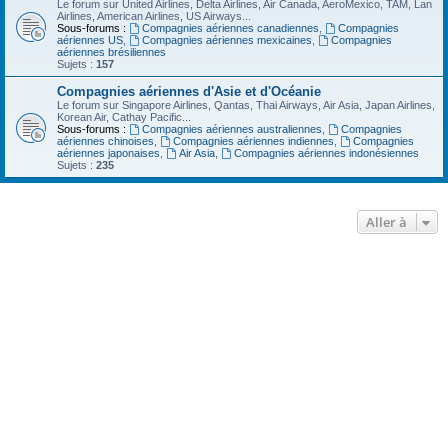
Le forum sur United Airlines, Delta Airlines, Air Canada, AeroMexico, TAM, Lan
Airlines, American Airlines, US Airways...
Sous-forums :
Compagnies aériennes canadiennes
,
Compagnies
aériennes US
,
Compagnies aériennes mexicaines
,
Compagnies
aériennes brésiliennes
Sujets :
157
Compagnies aériennes d'Asie et d'Océanie
Le forum sur Singapore Airlines, Qantas, Thai Airways, Air Asia, Japan Airlines,
Korean Air, Cathay Pacific...
Sous-forums :
Compagnies aériennes australiennes
,
Compagnies
aériennes chinoises
,
Compagnies aériennes indiennes
,
Compagnies
aériennes japonaises
,
Air Asia
,
Compagnies aériennes indonésiennes
Sujets :
235
Aller à