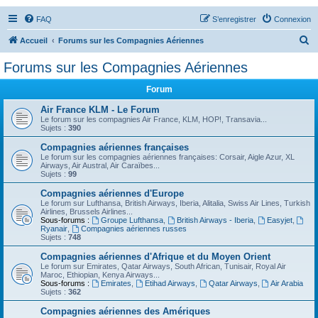
FAQ
S’enregistrer
Connexion
R
Accueil
Forums sur les Compagnies Aériennes
e
Forums sur les Compagnies Aériennes
c
Forum
h
e
Air France KLM - Le Forum
Le forum sur les compagnies Air France, KLM, HOP!, Transavia...
r
Sujets :
390
c
Compagnies aériennes françaises
Le forum sur les compagnies aériennes françaises: Corsair, Aigle Azur, XL
h
Airways, Air Austral, Air Caraïbes...
Sujets :
99
e
Compagnies aériennes d'Europe
r
Le forum sur Lufthansa, British Airways, Iberia, Alitalia, Swiss Air Lines, Turkish
Airlines, Brussels Airlines...
Sous-forums :
Groupe Lufthansa
,
British Airways - Iberia
,
Easyjet
,
Ryanair
,
Compagnies aériennes russes
Sujets :
748
Compagnies aériennes d'Afrique et du Moyen Orient
Le forum sur Emirates, Qatar Airways, South African, Tunisair, Royal Air
Maroc, Ethiopian, Kenya Airways...
Sous-forums :
Emirates
,
Etihad Airways
,
Qatar Airways
,
Air Arabia
Sujets :
362
Compagnies aériennes des Amériques