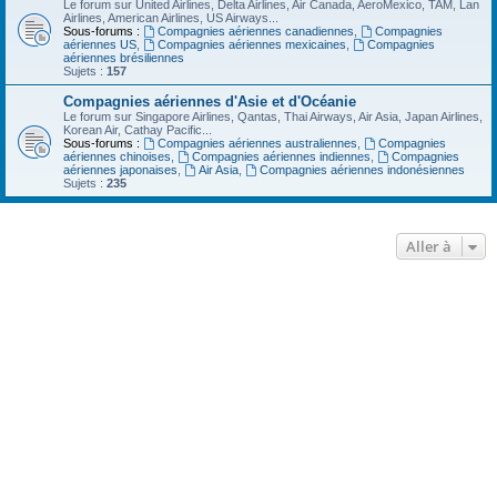
Le forum sur United Airlines, Delta Airlines, Air Canada, AeroMexico, TAM, Lan
Airlines, American Airlines, US Airways...
Sous-forums :
Compagnies aériennes canadiennes
,
Compagnies
aériennes US
,
Compagnies aériennes mexicaines
,
Compagnies
aériennes brésiliennes
Sujets :
157
Compagnies aériennes d'Asie et d'Océanie
Le forum sur Singapore Airlines, Qantas, Thai Airways, Air Asia, Japan Airlines,
Korean Air, Cathay Pacific...
Sous-forums :
Compagnies aériennes australiennes
,
Compagnies
aériennes chinoises
,
Compagnies aériennes indiennes
,
Compagnies
aériennes japonaises
,
Air Asia
,
Compagnies aériennes indonésiennes
Sujets :
235
Aller à