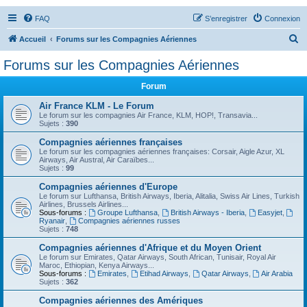
FAQ
S’enregistrer
Connexion
R
Accueil
Forums sur les Compagnies Aériennes
e
Forums sur les Compagnies Aériennes
c
Forum
h
e
Air France KLM - Le Forum
Le forum sur les compagnies Air France, KLM, HOP!, Transavia...
r
Sujets :
390
c
Compagnies aériennes françaises
Le forum sur les compagnies aériennes françaises: Corsair, Aigle Azur, XL
h
Airways, Air Austral, Air Caraïbes...
Sujets :
99
e
Compagnies aériennes d'Europe
r
Le forum sur Lufthansa, British Airways, Iberia, Alitalia, Swiss Air Lines, Turkish
Airlines, Brussels Airlines...
Sous-forums :
Groupe Lufthansa
,
British Airways - Iberia
,
Easyjet
,
Ryanair
,
Compagnies aériennes russes
Sujets :
748
Compagnies aériennes d'Afrique et du Moyen Orient
Le forum sur Emirates, Qatar Airways, South African, Tunisair, Royal Air
Maroc, Ethiopian, Kenya Airways...
Sous-forums :
Emirates
,
Etihad Airways
,
Qatar Airways
,
Air Arabia
Sujets :
362
Compagnies aériennes des Amériques