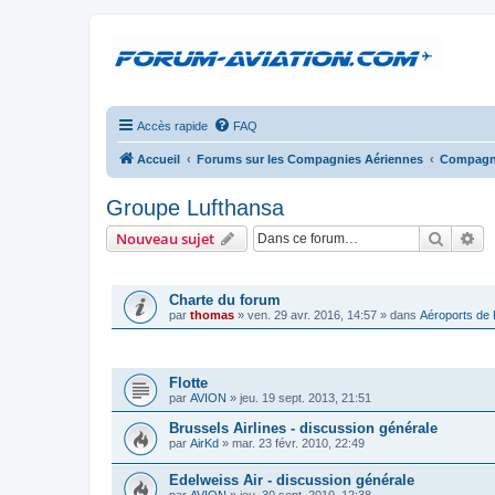
Accès rapide
FAQ
Accueil
Forums sur les Compagnies Aériennes
Compagni
Groupe Lufthansa
Recher
Re
Nouveau sujet
ANNONCES
Charte du forum
par
thomas
»
ven. 29 avr. 2016, 14:57
» dans
Aéroports de
SUJETS
Flotte
par
AVION
»
jeu. 19 sept. 2013, 21:51
Brussels Airlines - discussion générale
par
AirKd
»
mar. 23 févr. 2010, 22:49
Edelweiss Air - discussion générale
par
AVION
»
jeu. 30 sept. 2010, 12:38