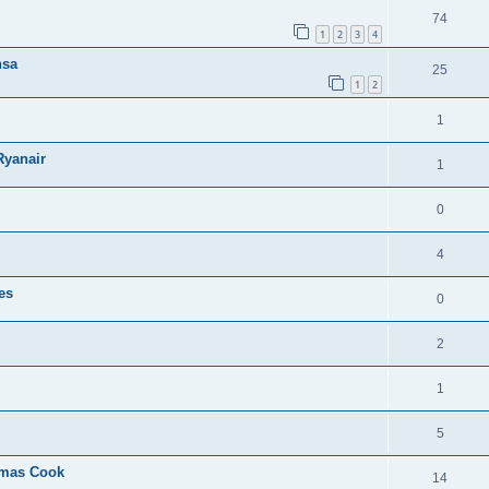
74
1
2
3
4
nsa
25
1
2
1
Ryanair
1
0
4
es
0
2
1
5
homas Cook
14