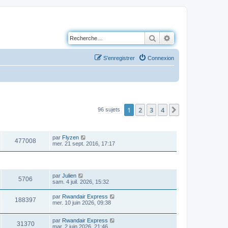
Rechercher
Recherche avancé
S’enregistrer
Connexion
1
2
3
4
Suivante
96 sujets
VUES
DERNIER MESSAGE
par
Flyzen
477008
mer. 21 sept. 2016, 17:17
VUES
DERNIER MESSAGE
par
Julien
5706
sam. 4 juil. 2026, 15:32
par
Rwandair Express
188397
mer. 10 juin 2026, 09:38
par
Rwandair Express
31370
mar. 2 juin 2026, 21:46