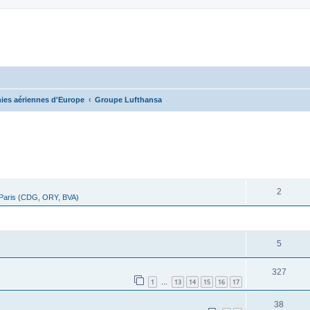
es aériennes d'Europe
Groupe Lufthansa
cher
cherche avancée
RÉPONSES
2
 Paris (CDG, ORY, BVA)
RÉPONSES
5
327
1
13
14
15
16
17
…
38