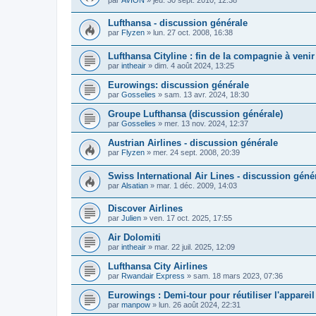
Lufthansa - discussion générale
par
Flyzen
»
lun. 27 oct. 2008, 16:38
Lufthansa Cityline : fin de la compagnie à venir
par
intheair
»
dim. 4 août 2024, 13:25
Eurowings: discussion générale
par
Gosselies
»
sam. 13 avr. 2024, 18:30
Groupe Lufthansa (discussion générale)
par
Gosselies
»
mer. 13 nov. 2024, 12:37
Austrian Airlines - discussion générale
par
Flyzen
»
mer. 24 sept. 2008, 20:39
Swiss International Air Lines - discussion géné
par
Alsatian
»
mar. 1 déc. 2009, 14:03
Discover Airlines
par
Julien
»
ven. 17 oct. 2025, 17:55
Air Dolomiti
par
intheair
»
mar. 22 juil. 2025, 12:09
Lufthansa City Airlines
par
Rwandair Express
»
sam. 18 mars 2023, 07:36
Eurowings : Demi-tour pour réutiliser l'appareil
par
manpow
»
lun. 26 août 2024, 22:31