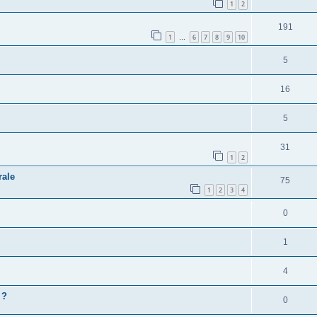
1
2
191
1
6
7
8
9
10
…
5
16
5
31
1
2
rale
75
1
2
3
4
0
1
4
 ?
0