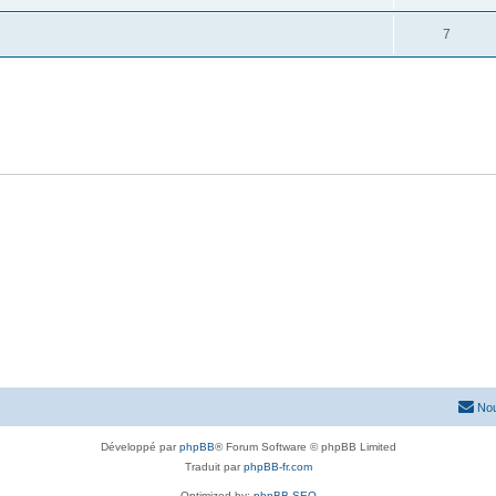
7
Nou
Développé par
phpBB
® Forum Software © phpBB Limited
Traduit par
phpBB-fr.com
Optimized by:
phpBB SEO