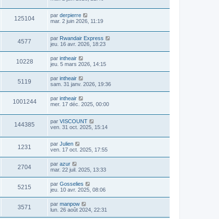
par
derpierre
125104
mar. 2 juin 2026, 11:19
par
Rwandair Express
4577
jeu. 16 avr. 2026, 18:23
par
intheair
10228
jeu. 5 mars 2026, 14:15
par
intheair
5119
sam. 31 janv. 2026, 19:36
par
intheair
1001244
mer. 17 déc. 2025, 00:00
par
VISCOUNT
144385
ven. 31 oct. 2025, 15:14
par
Julien
1231
ven. 17 oct. 2025, 17:55
par
azur
2704
mar. 22 juil. 2025, 13:33
par
Gosselies
5215
jeu. 10 avr. 2025, 08:06
par
manpow
3571
lun. 26 août 2024, 22:31