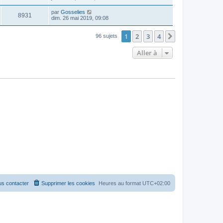
par
Gosselies
8931
dim. 26 mai 2019, 09:08
1
2
3
4
Suivante
96 sujets
Aller à
s contacter
Supprimer les cookies
Heures au format
UTC+02:00