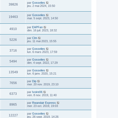
par
Gosselies
39826
jeu. 2 mai 2024, 15:50
par
Gosselies
19463
mar. 5 sept. 2023, 14:50
par
EAPFan
4910
dim. 16 juil. 2023, 18:32
par
Clm
5226
jeu. 11 mai 2023, 15:55
par
Gosselies
3716
lun. 6 mars 2023, 17:59
par
Gosselies
5494
dim. 4 sept. 2022, 17:29
par
Gosselies
13549
lun. 6 janv. 2020, 15:21
par
Dip
7656
mer. 20 nov. 2019, 23:10
par
Ivoire06
6373
ven. 8 nov. 2019, 11:40
par
Rwandair Express
8965
mer. 23 oct. 2019, 19:03
par
Gosselies
12227
jeu. 26 sept. 2019, 14:26