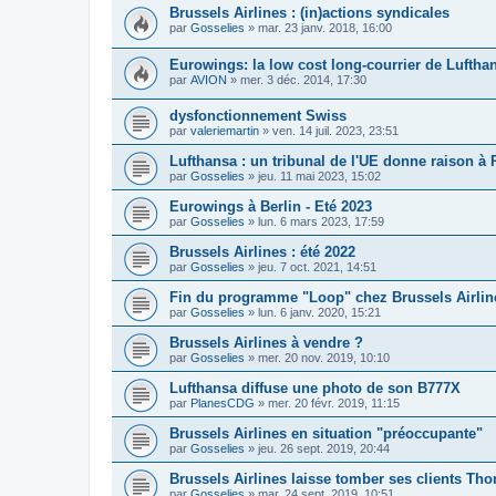
Brussels Airlines : (in)actions syndicales
par
Gosselies
»
mar. 23 janv. 2018, 16:00
Eurowings: la low cost long-courrier de Luftha
par
AVION
»
mer. 3 déc. 2014, 17:30
dysfonctionnement Swiss
par
valeriemartin
»
ven. 14 juil. 2023, 23:51
Lufthansa : un tribunal de l'UE donne raison à 
par
Gosselies
»
jeu. 11 mai 2023, 15:02
Eurowings à Berlin - Eté 2023
par
Gosselies
»
lun. 6 mars 2023, 17:59
Brussels Airlines : été 2022
par
Gosselies
»
jeu. 7 oct. 2021, 14:51
Fin du programme "Loop" chez Brussels Airlin
par
Gosselies
»
lun. 6 janv. 2020, 15:21
Brussels Airlines à vendre ?
par
Gosselies
»
mer. 20 nov. 2019, 10:10
Lufthansa diffuse une photo de son B777X
par
PlanesCDG
»
mer. 20 févr. 2019, 11:15
Brussels Airlines en situation "préoccupante"
par
Gosselies
»
jeu. 26 sept. 2019, 20:44
Brussels Airlines laisse tomber ses clients T
par
Gosselies
»
mar. 24 sept. 2019, 10:51