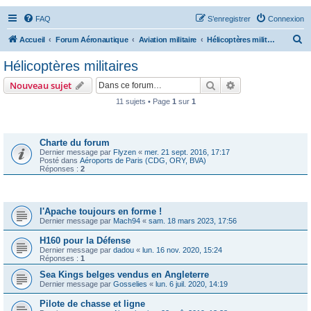
FAQ
S’enregistrer
Connexion
R
Accueil
Forum Aéronautique
Aviation militaire
Hélicoptères militaires
e
Hélicoptères militaires
c
Rechercher
Recherche avanc
Nouveau sujet
h
11 sujets • Page
1
sur
1
e
Annonces
r
c
Charte du forum
Dernier message par
Flyzen
«
mer. 21 sept. 2016, 17:17
h
Posté dans
Aéroports de Paris (CDG, ORY, BVA)
Réponses :
2
e
r
Sujets
l'Apache toujours en forme !
Dernier message par
Mach94
«
sam. 18 mars 2023, 17:56
H160 pour la Défense
Dernier message par
dadou
«
lun. 16 nov. 2020, 15:24
Réponses :
1
Sea Kings belges vendus en Angleterre
Dernier message par
Gosselies
«
lun. 6 juil. 2020, 14:19
Pilote de chasse et ligne