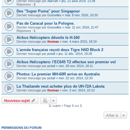
Dernier message par
Alarvah
«
jeu. 22 août 2019, 13:38
Réponses :
2
Des "Super Puma" pour Singapour
Dernier message par
Gosselies
«
mar. 8 nov. 2016, 10:20
Pas de Caracal pour la Pologne.
Dernier message par
Gosselies
«
mar. 11 oct. 2016, 11:47
Réponses :
1
Airbus Helicopters dévoile le H-160
Dernier message par
thomas
«
mer. 4 mars 2015, 18:19
L'armée française reçoit deux Tigre HAD Block 2
Dernier message par
pcbaf
«
jeu. 11 déc. 2014, 19:28
Airbus Helicopters: l'EC645 T2 effectue son premier vol
Dernier message par
pcbaf
«
ven. 28 nov. 2014, 18:11
Photos: Le premier MH-60R arrive en Australie
Dernier message par
pcbaf
«
mer. 22 oct. 2014, 22:33
La Thailande veut acheter plus de UH-72A Lakota
Dernier message par
thomas
«
ven. 3 oct. 2014, 10:13
Nouveau sujet
11 sujets • Page
1
sur
1
Aller à
PERMISSIONS DU FORUM