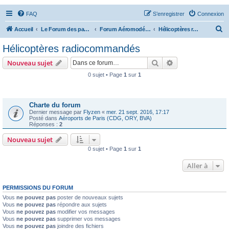
FAQ
S’enregistrer
Connexion
R
Accueil
Le Forum des passionnés d'aviation
Forum Aéromodélisme
Hélicoptères radiocommandés
e
Hélicoptères radiocommandés
c
Rechercher
Recherche avanc
Nouveau sujet
h
0 sujet • Page
1
sur
1
e
Annonces
r
c
Charte du forum
Dernier message par
Flyzen
«
mer. 21 sept. 2016, 17:17
h
Posté dans
Aéroports de Paris (CDG, ORY, BVA)
Réponses :
2
e
Nouveau sujet
r
0 sujet • Page
1
sur
1
Aller à
PERMISSIONS DU FORUM
Vous
ne pouvez pas
poster de nouveaux sujets
Vous
ne pouvez pas
répondre aux sujets
Vous
ne pouvez pas
modifier vos messages
Vous
ne pouvez pas
supprimer vos messages
Vous
ne pouvez pas
joindre des fichiers