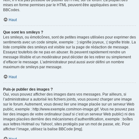
Non, il n’est pas possible de publier du HTML sur ce forum. La plupart des
mises en forme permises par le HTML peuvent être appliquées avec les
BBCodes.
Haut
Que sont les smileys ?
Les smileys, ou émoticônes, sont de petites images utilisées pour exprimer des
sentiments avec un code simple, exemple : :) signifie joyeux, :( signifie triste. La
liste complète des smileys est visible sur la page de rédaction de message.
Essayez toutefois de ne pas en abuser. Ils peuvent rapidement rendre un
message illisible et un modérateur peut décider de les retirer ou simplement
d’effacer le message. L’administrateur peut aussi avoir défini un nombre
maximum de smileys par message.
Haut
Puis-je publier des images ?
Oui, vous pouvez afficher des images dans vos messages. Par ailleurs, si
l’administrateur a autorisé les fichiers joints, vous pouvez charger une image
sur le forum. Autrement, vous devez lier une image placée sur un serveur Web
public, exemple : http://www.exemple.com/mon-image.gif. Vous ne pouvez pas
lier des images de votre ordinateur (sauf si c’est un serveur Web public) ni des
images placées derrière des mécanismes d’authentification, exemple : boîtes
aux lettres Hotmail ou Yahoo!, sites protégés par un mot de passe, etc. Pour
afficher l’image, utilisez la balise BBCode [img].