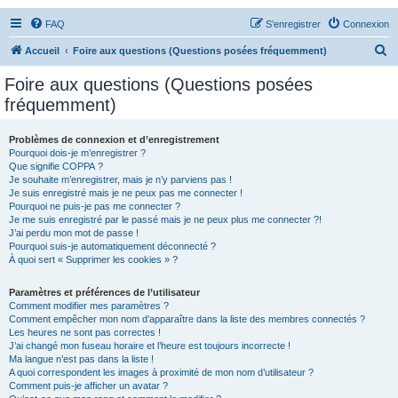
FAQ
S’enregistrer
Connexion
R
Accueil
Foire aux questions (Questions posées fréquemment)
e
Foire aux questions (Questions posées
c
fréquemment)
h
e
Problèmes de connexion et d’enregistrement
Pourquoi dois-je m’enregistrer ?
r
Que signifie COPPA ?
c
Je souhaite m’enregistrer, mais je n’y parviens pas !
Je suis enregistré mais je ne peux pas me connecter !
h
Pourquoi ne puis-je pas me connecter ?
Je me suis enregistré par le passé mais je ne peux plus me connecter ?!
e
J’ai perdu mon mot de passe !
r
Pourquoi suis-je automatiquement déconnecté ?
À quoi sert « Supprimer les cookies » ?
Paramètres et préférences de l’utilisateur
Comment modifier mes paramètres ?
Comment empêcher mon nom d’apparaître dans la liste des membres connectés ?
Les heures ne sont pas correctes !
J’ai changé mon fuseau horaire et l’heure est toujours incorrecte !
Ma langue n’est pas dans la liste !
A quoi correspondent les images à proximité de mon nom d’utilisateur ?
Comment puis-je afficher un avatar ?