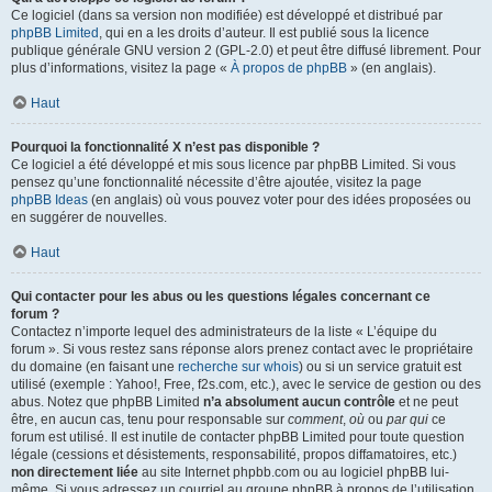
Ce logiciel (dans sa version non modifiée) est développé et distribué par
phpBB Limited
, qui en a les droits d’auteur. Il est publié sous la licence
publique générale GNU version 2 (GPL-2.0) et peut être diffusé librement. Pour
plus d’informations, visitez la page «
À propos de phpBB
» (en anglais).
Haut
Pourquoi la fonctionnalité X n’est pas disponible ?
Ce logiciel a été développé et mis sous licence par phpBB Limited. Si vous
pensez qu’une fonctionnalité nécessite d’être ajoutée, visitez la page
phpBB Ideas
(en anglais) où vous pouvez voter pour des idées proposées ou
en suggérer de nouvelles.
Haut
Qui contacter pour les abus ou les questions légales concernant ce
forum ?
Contactez n’importe lequel des administrateurs de la liste « L’équipe du
forum ». Si vous restez sans réponse alors prenez contact avec le propriétaire
du domaine (en faisant une
recherche sur whois
) ou si un service gratuit est
utilisé (exemple : Yahoo!, Free, f2s.com, etc.), avec le service de gestion ou des
abus. Notez que phpBB Limited
n’a absolument aucun contrôle
et ne peut
être, en aucun cas, tenu pour responsable sur
comment
,
où
ou
par qui
ce
forum est utilisé. Il est inutile de contacter phpBB Limited pour toute question
légale (cessions et désistements, responsabilité, propos diffamatoires, etc.)
non directement liée
au site Internet phpbb.com ou au logiciel phpBB lui-
même. Si vous adressez un courriel au groupe phpBB à propos de l’utilisation