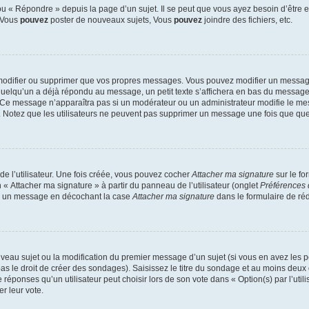
 « Répondre » depuis la page d’un sujet. Il se peut que vous ayez besoin d’être e
: Vous
pouvez
poster de nouveaux sujets, Vous
pouvez
joindre des fichiers, etc.
modifier ou supprimer que vos propres messages. Vous pouvez modifier un message
lqu’un a déjà répondu au message, un petit texte s’affichera en bas du message ind
n. Ce message n’apparaîtra pas si un modérateur ou un administrateur modifie le mes
ive. Notez que les utilisateurs ne peuvent pas supprimer un message une fois que qu
e l’utilisateur. Une fois créée, vous pouvez cocher
Attacher ma signature
sur le fo
 « Attacher ma signature » à partir du panneau de l’utilisateur (onglet
Préférences 
 à un message en décochant la case
Attacher ma signature
dans le formulaire de ré
ouveau sujet ou la modification du premier message d’un sujet (si vous en avez les p
 le droit de créer des sondages). Saisissez le titre du sondage et au moins deux o
onses qu’un utilisateur peut choisir lors de son vote dans « Option(s) par l’utilis
er leur vote.