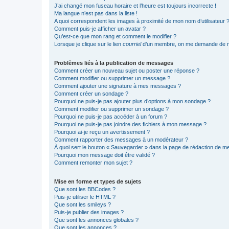
J’ai changé mon fuseau horaire et l’heure est toujours incorrecte !
Ma langue n’est pas dans la liste !
A quoi correspondent les images à proximité de mon nom d’utilisateur 
Comment puis-je afficher un avatar ?
Qu’est-ce que mon rang et comment le modifier ?
Lorsque je clique sur le lien
courriel
d’un membre, on me demande de m
Problèmes liés à la publication de messages
Comment créer un nouveau sujet ou poster une réponse ?
Comment modifier ou supprimer un message ?
Comment ajouter une signature à mes messages ?
Comment créer un sondage ?
Pourquoi ne puis-je pas ajouter plus d’options à mon sondage ?
Comment modifier ou supprimer un sondage ?
Pourquoi ne puis-je pas accéder à un forum ?
Pourquoi ne puis-je pas joindre des fichiers à mon message ?
Pourquoi ai-je reçu un avertissement ?
Comment rapporter des messages à un modérateur ?
À quoi sert le bouton « Sauvegarder » dans la page de rédaction de 
Pourquoi mon message doit être validé ?
Comment remonter mon sujet ?
Mise en forme et types de sujets
Que sont les BBCodes ?
Puis-je utiliser le HTML ?
Que sont les smileys ?
Puis-je publier des images ?
Que sont les annonces globales ?
Que sont les annonces ?