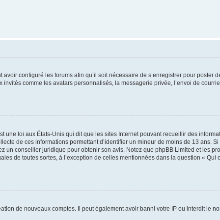
t avoir configuré les forums afin qu’il soit nécessaire de s’enregistrer pour poster
x invités comme les avatars personnalisés, la messagerie privée, l’envoi de courri
t une loi aux États-Unis qui dit que les sites Internet pouvant recueillir des infor
ollecte de ces informations permettant d’identifier un mineur de moins de 13 ans. S
tez un conseiller juridique pour obtenir son avis. Notez que phpBB Limited et les pr
gales de toutes sortes, à l’exception de celles mentionnées dans la question « Qui
réation de nouveaux comptes. Il peut également avoir banni votre IP ou interdit le no