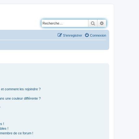
Rechercher
Recherche avancé
S’enregistrer
Connexion
s et comment les rejoindre ?
s une couleur différente ?
?
s !
bles !
n membre de ce forum !