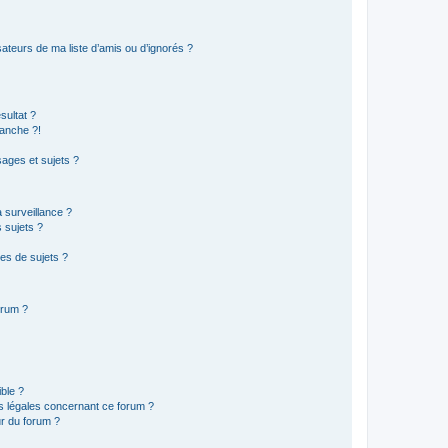
ateurs de ma liste d’amis ou d’ignorés ?
sultat ?
anche ?!
ages et sujets ?
a surveillance ?
 sujets ?
es de sujets ?
orum ?
ible ?
ns légales concernant ce forum ?
r du forum ?