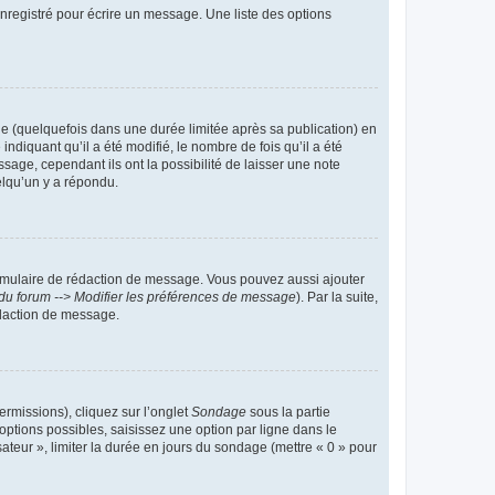
nregistré pour écrire un message. Une liste des options
 (quelquefois dans une durée limitée après sa publication) en
iquant qu’il a été modifié, le nombre de fois qu’il a été
sage, cependant ils ont la possibilité de laisser une note
elqu’un y a répondu.
rmulaire de rédaction de message. Vous pouvez aussi ajouter
du forum --> Modifier les préférences de message
). Par la suite,
daction de message.
ermissions), cliquez sur l’onglet
Sondage
sous la partie
ptions possibles, saisissez une option par ligne dans le
ateur », limiter la durée en jours du sondage (mettre « 0 » pour