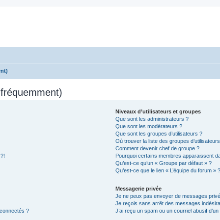
nt)
s fréquemment)
Niveaux d’utilisateurs et groupes
Que sont les administrateurs ?
Que sont les modérateurs ?
Que sont les groupes d’utilisateurs ?
Où trouver la liste des groupes d’utilisateur
Comment devenir chef de groupe ?
 ?!
Pourquoi certains membres apparaissent dan
Qu’est-ce qu’un « Groupe par défaut » ?
Qu’est-ce que le lien « L’équipe du forum » 
Messagerie privée
Je ne peux pas envoyer de messages privé
Je reçois sans arrêt des messages indésira
 connectés ?
J’ai reçu un spam ou un courriel abusif d’u