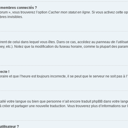
s membres connectés ?
forum », vous trouverez l’option
Cacher mon statut en ligne
. Si vous activez cette o
es invisibles.
ifférent de celui dans lequel vous êtes. Dans ce cas, accédez au
panneau de l’utilisa
ney, etc.). Notez que la modification du fuseau horaire, comme la plupart des para
ecte !
aire et que l’heure est toujours incorrecte, il se peut que le serveur ne soit pas à
installé votre langue ou bien que personne n’ait encore traduit phpBB dans votre l
s à créer et partager une nouvelle traduction. Vous trouverez plus d’informations sur l
tilisateur ?