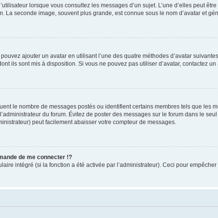
utilisateur lorsque vous consultez les messages d’un sujet. L’une d’elles peut êtr
rum. La seconde image, souvent plus grande, est connue sous le nom d’avatar et 
s pouvez ajouter un avatar en utilisant l’une des quatre méthodes d’avatar suivantes 
ont ils sont mis à disposition. Si vous ne pouvez pas utiliser d’avatar, contactez un
iquent le nombre de messages postés ou identifient certains membres tels que les 
ar l’administrateur du forum. Évitez de poster des messages sur le forum dans le seu
ministrateur) peut facilement abaisser votre compteur de messages.
mande de me connecter !?
re intégré (si la fonction a été activée par l’administrateur). Ceci pour empêcher l’u