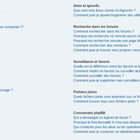
Amis et ignorés
Que sont mes listes d’amis et d’ignorés ?
?
Comment puis-je ajouter/supprimer des utilis
Recherche dans les forums
e connecter !?
Comment rechercher dans les forums ?
Pourquoi ma recherche ne renvoie aucun ré
Pourquoi ma recherche renvoie une page bl
Comment rechercher des membres ?
Comment puis-je trouver mes propres mess
Surveillance et favoris
Quelle est la différence entre les favoris et l
Comment mettre en favoris ou surveiller des
Comment surveiller des forums ?
Comment puis-je supprimer mes surveillanc
message ?
Fichiers joints
Quels fichiers joints sont autorisés sur ce f
Comment trouver tous mes fichiers joints ?
Concernant phpBB
Qui a développé ce logiciel de forum ?
Pourquoi la fonctionnalité X n’est pas dispon
Qui contacter pour les abus ou les questio
Comment puis-je contacter un administrateu