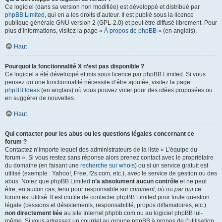
Ce logiciel (dans sa version non modifiée) est développé et distribué par
phpBB Limited
, qui en a les droits d’auteur. Il est publié sous la licence
publique générale GNU version 2 (GPL-2.0) et peut être diffusé librement. Pour
plus d’informations, visitez la page «
À propos de phpBB
» (en anglais).
Haut
Pourquoi la fonctionnalité X n’est pas disponible ?
Ce logiciel a été développé et mis sous licence par phpBB Limited. Si vous
pensez qu’une fonctionnalité nécessite d’être ajoutée, visitez la page
phpBB Ideas
(en anglais) où vous pouvez voter pour des idées proposées ou
en suggérer de nouvelles.
Haut
Qui contacter pour les abus ou les questions légales concernant ce
forum ?
Contactez n’importe lequel des administrateurs de la liste « L’équipe du
forum ». Si vous restez sans réponse alors prenez contact avec le propriétaire
du domaine (en faisant une
recherche sur whois
) ou si un service gratuit est
utilisé (exemple : Yahoo!, Free, f2s.com, etc.), avec le service de gestion ou des
abus. Notez que phpBB Limited
n’a absolument aucun contrôle
et ne peut
être, en aucun cas, tenu pour responsable sur
comment
,
où
ou
par qui
ce
forum est utilisé. Il est inutile de contacter phpBB Limited pour toute question
légale (cessions et désistements, responsabilité, propos diffamatoires, etc.)
non directement liée
au site Internet phpbb.com ou au logiciel phpBB lui-
même. Si vous adressez un courriel au groupe phpBB à propos de l’utilisation