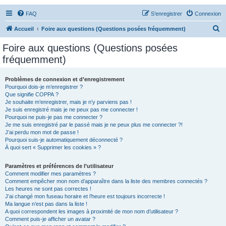
FAQ
S’enregistrer
Connexion
R
Accueil
Foire aux questions (Questions posées fréquemment)
e
Foire aux questions (Questions posées
c
fréquemment)
h
e
Problèmes de connexion et d’enregistrement
Pourquoi dois-je m’enregistrer ?
r
Que signifie COPPA ?
c
Je souhaite m’enregistrer, mais je n’y parviens pas !
Je suis enregistré mais je ne peux pas me connecter !
h
Pourquoi ne puis-je pas me connecter ?
Je me suis enregistré par le passé mais je ne peux plus me connecter ?!
e
J’ai perdu mon mot de passe !
r
Pourquoi suis-je automatiquement déconnecté ?
À quoi sert « Supprimer les cookies » ?
Paramètres et préférences de l’utilisateur
Comment modifier mes paramètres ?
Comment empêcher mon nom d’apparaître dans la liste des membres connectés ?
Les heures ne sont pas correctes !
J’ai changé mon fuseau horaire et l’heure est toujours incorrecte !
Ma langue n’est pas dans la liste !
A quoi correspondent les images à proximité de mon nom d’utilisateur ?
Comment puis-je afficher un avatar ?