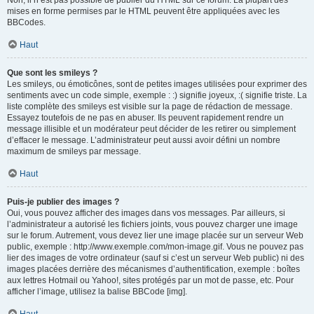
Non, il n’est pas possible de publier du HTML sur ce forum. La plupart des
mises en forme permises par le HTML peuvent être appliquées avec les
BBCodes.
Haut
Que sont les smileys ?
Les smileys, ou émoticônes, sont de petites images utilisées pour exprimer des
sentiments avec un code simple, exemple : :) signifie joyeux, :( signifie triste. La
liste complète des smileys est visible sur la page de rédaction de message.
Essayez toutefois de ne pas en abuser. Ils peuvent rapidement rendre un
message illisible et un modérateur peut décider de les retirer ou simplement
d’effacer le message. L’administrateur peut aussi avoir défini un nombre
maximum de smileys par message.
Haut
Puis-je publier des images ?
Oui, vous pouvez afficher des images dans vos messages. Par ailleurs, si
l’administrateur a autorisé les fichiers joints, vous pouvez charger une image
sur le forum. Autrement, vous devez lier une image placée sur un serveur Web
public, exemple : http://www.exemple.com/mon-image.gif. Vous ne pouvez pas
lier des images de votre ordinateur (sauf si c’est un serveur Web public) ni des
images placées derrière des mécanismes d’authentification, exemple : boîtes
aux lettres Hotmail ou Yahoo!, sites protégés par un mot de passe, etc. Pour
afficher l’image, utilisez la balise BBCode [img].