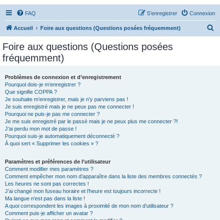
FAQ
S’enregistrer
Connexion
R
Accueil
Foire aux questions (Questions posées fréquemment)
e
Foire aux questions (Questions posées
c
fréquemment)
h
e
Problèmes de connexion et d’enregistrement
Pourquoi dois-je m’enregistrer ?
r
Que signifie COPPA ?
c
Je souhaite m’enregistrer, mais je n’y parviens pas !
Je suis enregistré mais je ne peux pas me connecter !
h
Pourquoi ne puis-je pas me connecter ?
Je me suis enregistré par le passé mais je ne peux plus me connecter ?!
e
J’ai perdu mon mot de passe !
r
Pourquoi suis-je automatiquement déconnecté ?
À quoi sert « Supprimer les cookies » ?
Paramètres et préférences de l’utilisateur
Comment modifier mes paramètres ?
Comment empêcher mon nom d’apparaître dans la liste des membres connectés ?
Les heures ne sont pas correctes !
J’ai changé mon fuseau horaire et l’heure est toujours incorrecte !
Ma langue n’est pas dans la liste !
A quoi correspondent les images à proximité de mon nom d’utilisateur ?
Comment puis-je afficher un avatar ?