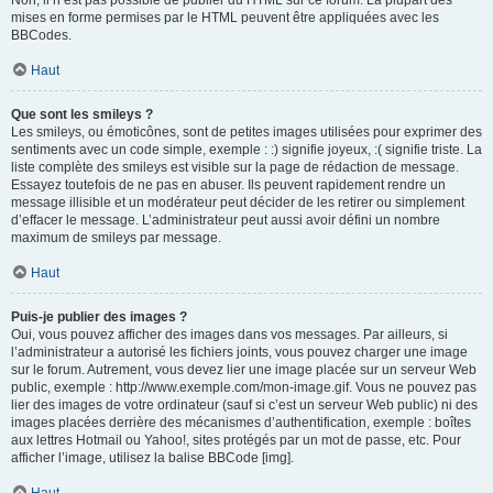
Non, il n’est pas possible de publier du HTML sur ce forum. La plupart des
mises en forme permises par le HTML peuvent être appliquées avec les
BBCodes.
Haut
Que sont les smileys ?
Les smileys, ou émoticônes, sont de petites images utilisées pour exprimer des
sentiments avec un code simple, exemple : :) signifie joyeux, :( signifie triste. La
liste complète des smileys est visible sur la page de rédaction de message.
Essayez toutefois de ne pas en abuser. Ils peuvent rapidement rendre un
message illisible et un modérateur peut décider de les retirer ou simplement
d’effacer le message. L’administrateur peut aussi avoir défini un nombre
maximum de smileys par message.
Haut
Puis-je publier des images ?
Oui, vous pouvez afficher des images dans vos messages. Par ailleurs, si
l’administrateur a autorisé les fichiers joints, vous pouvez charger une image
sur le forum. Autrement, vous devez lier une image placée sur un serveur Web
public, exemple : http://www.exemple.com/mon-image.gif. Vous ne pouvez pas
lier des images de votre ordinateur (sauf si c’est un serveur Web public) ni des
images placées derrière des mécanismes d’authentification, exemple : boîtes
aux lettres Hotmail ou Yahoo!, sites protégés par un mot de passe, etc. Pour
afficher l’image, utilisez la balise BBCode [img].