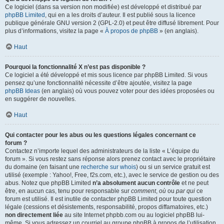
Ce logiciel (dans sa version non modifiée) est développé et distribué par
phpBB Limited
, qui en a les droits d’auteur. Il est publié sous la licence
publique générale GNU version 2 (GPL-2.0) et peut être diffusé librement. Pour
plus d’informations, visitez la page «
À propos de phpBB
» (en anglais).
Haut
Pourquoi la fonctionnalité X n’est pas disponible ?
Ce logiciel a été développé et mis sous licence par phpBB Limited. Si vous
pensez qu’une fonctionnalité nécessite d’être ajoutée, visitez la page
phpBB Ideas
(en anglais) où vous pouvez voter pour des idées proposées ou
en suggérer de nouvelles.
Haut
Qui contacter pour les abus ou les questions légales concernant ce
forum ?
Contactez n’importe lequel des administrateurs de la liste « L’équipe du
forum ». Si vous restez sans réponse alors prenez contact avec le propriétaire
du domaine (en faisant une
recherche sur whois
) ou si un service gratuit est
utilisé (exemple : Yahoo!, Free, f2s.com, etc.), avec le service de gestion ou des
abus. Notez que phpBB Limited
n’a absolument aucun contrôle
et ne peut
être, en aucun cas, tenu pour responsable sur
comment
,
où
ou
par qui
ce
forum est utilisé. Il est inutile de contacter phpBB Limited pour toute question
légale (cessions et désistements, responsabilité, propos diffamatoires, etc.)
non directement liée
au site Internet phpbb.com ou au logiciel phpBB lui-
même. Si vous adressez un courriel au groupe phpBB à propos de l’utilisation