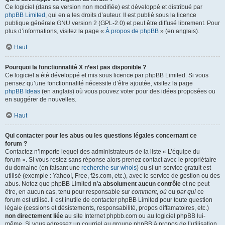
Ce logiciel (dans sa version non modifiée) est développé et distribué par
phpBB Limited
, qui en a les droits d’auteur. Il est publié sous la licence
publique générale GNU version 2 (GPL-2.0) et peut être diffusé librement. Pour
plus d’informations, visitez la page «
À propos de phpBB
» (en anglais).
Haut
Pourquoi la fonctionnalité X n’est pas disponible ?
Ce logiciel a été développé et mis sous licence par phpBB Limited. Si vous
pensez qu’une fonctionnalité nécessite d’être ajoutée, visitez la page
phpBB Ideas
(en anglais) où vous pouvez voter pour des idées proposées ou
en suggérer de nouvelles.
Haut
Qui contacter pour les abus ou les questions légales concernant ce
forum ?
Contactez n’importe lequel des administrateurs de la liste « L’équipe du
forum ». Si vous restez sans réponse alors prenez contact avec le propriétaire
du domaine (en faisant une
recherche sur whois
) ou si un service gratuit est
utilisé (exemple : Yahoo!, Free, f2s.com, etc.), avec le service de gestion ou des
abus. Notez que phpBB Limited
n’a absolument aucun contrôle
et ne peut
être, en aucun cas, tenu pour responsable sur
comment
,
où
ou
par qui
ce
forum est utilisé. Il est inutile de contacter phpBB Limited pour toute question
légale (cessions et désistements, responsabilité, propos diffamatoires, etc.)
non directement liée
au site Internet phpbb.com ou au logiciel phpBB lui-
même. Si vous adressez un courriel au groupe phpBB à propos de l’utilisation