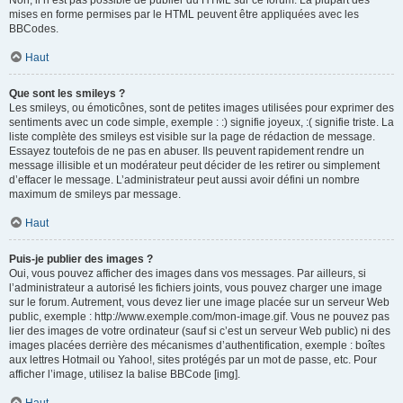
Non, il n’est pas possible de publier du HTML sur ce forum. La plupart des
mises en forme permises par le HTML peuvent être appliquées avec les
BBCodes.
Haut
Que sont les smileys ?
Les smileys, ou émoticônes, sont de petites images utilisées pour exprimer des
sentiments avec un code simple, exemple : :) signifie joyeux, :( signifie triste. La
liste complète des smileys est visible sur la page de rédaction de message.
Essayez toutefois de ne pas en abuser. Ils peuvent rapidement rendre un
message illisible et un modérateur peut décider de les retirer ou simplement
d’effacer le message. L’administrateur peut aussi avoir défini un nombre
maximum de smileys par message.
Haut
Puis-je publier des images ?
Oui, vous pouvez afficher des images dans vos messages. Par ailleurs, si
l’administrateur a autorisé les fichiers joints, vous pouvez charger une image
sur le forum. Autrement, vous devez lier une image placée sur un serveur Web
public, exemple : http://www.exemple.com/mon-image.gif. Vous ne pouvez pas
lier des images de votre ordinateur (sauf si c’est un serveur Web public) ni des
images placées derrière des mécanismes d’authentification, exemple : boîtes
aux lettres Hotmail ou Yahoo!, sites protégés par un mot de passe, etc. Pour
afficher l’image, utilisez la balise BBCode [img].