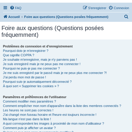
FAQ
S’enregistrer
Connexion
R
Accueil
Foire aux questions (Questions posées fréquemment)
e
Foire aux questions (Questions posées
c
fréquemment)
h
e
Problèmes de connexion et d’enregistrement
Pourquoi dois-je m’enregistrer ?
r
Que signifie COPPA ?
c
Je souhaite m’enregistrer, mais je n’y parviens pas !
Je suis enregistré mais je ne peux pas me connecter !
h
Pourquoi ne puis-je pas me connecter ?
Je me suis enregistré par le passé mais je ne peux plus me connecter ?!
e
J’ai perdu mon mot de passe !
r
Pourquoi suis-je automatiquement déconnecté ?
À quoi sert « Supprimer les cookies » ?
Paramètres et préférences de l’utilisateur
Comment modifier mes paramètres ?
Comment empêcher mon nom d’apparaître dans la liste des membres connectés ?
Les heures ne sont pas correctes !
J’ai changé mon fuseau horaire et l’heure est toujours incorrecte !
Ma langue n’est pas dans la liste !
A quoi correspondent les images à proximité de mon nom d’utilisateur ?
Comment puis-je afficher un avatar ?