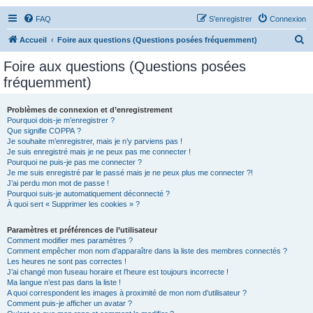
FAQ
S’enregistrer
Connexion
R
Accueil
Foire aux questions (Questions posées fréquemment)
e
Foire aux questions (Questions posées
c
fréquemment)
h
e
Problèmes de connexion et d’enregistrement
Pourquoi dois-je m’enregistrer ?
r
Que signifie COPPA ?
c
Je souhaite m’enregistrer, mais je n’y parviens pas !
Je suis enregistré mais je ne peux pas me connecter !
h
Pourquoi ne puis-je pas me connecter ?
Je me suis enregistré par le passé mais je ne peux plus me connecter ?!
e
J’ai perdu mon mot de passe !
r
Pourquoi suis-je automatiquement déconnecté ?
À quoi sert « Supprimer les cookies » ?
Paramètres et préférences de l’utilisateur
Comment modifier mes paramètres ?
Comment empêcher mon nom d’apparaître dans la liste des membres connectés ?
Les heures ne sont pas correctes !
J’ai changé mon fuseau horaire et l’heure est toujours incorrecte !
Ma langue n’est pas dans la liste !
A quoi correspondent les images à proximité de mon nom d’utilisateur ?
Comment puis-je afficher un avatar ?