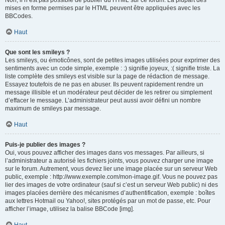
Non, il n’est pas possible de publier du HTML sur ce forum. La plupart des
mises en forme permises par le HTML peuvent être appliquées avec les
BBCodes.
Haut
Que sont les smileys ?
Les smileys, ou émoticônes, sont de petites images utilisées pour exprimer des
sentiments avec un code simple, exemple : :) signifie joyeux, :( signifie triste. La
liste complète des smileys est visible sur la page de rédaction de message.
Essayez toutefois de ne pas en abuser. Ils peuvent rapidement rendre un
message illisible et un modérateur peut décider de les retirer ou simplement
d’effacer le message. L’administrateur peut aussi avoir défini un nombre
maximum de smileys par message.
Haut
Puis-je publier des images ?
Oui, vous pouvez afficher des images dans vos messages. Par ailleurs, si
l’administrateur a autorisé les fichiers joints, vous pouvez charger une image
sur le forum. Autrement, vous devez lier une image placée sur un serveur Web
public, exemple : http://www.exemple.com/mon-image.gif. Vous ne pouvez pas
lier des images de votre ordinateur (sauf si c’est un serveur Web public) ni des
images placées derrière des mécanismes d’authentification, exemple : boîtes
aux lettres Hotmail ou Yahoo!, sites protégés par un mot de passe, etc. Pour
afficher l’image, utilisez la balise BBCode [img].