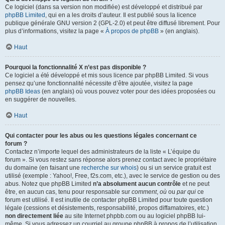
Ce logiciel (dans sa version non modifiée) est développé et distribué par
phpBB Limited
, qui en a les droits d’auteur. Il est publié sous la licence
publique générale GNU version 2 (GPL-2.0) et peut être diffusé librement. Pour
plus d’informations, visitez la page «
À propos de phpBB
» (en anglais).
Haut
Pourquoi la fonctionnalité X n’est pas disponible ?
Ce logiciel a été développé et mis sous licence par phpBB Limited. Si vous
pensez qu’une fonctionnalité nécessite d’être ajoutée, visitez la page
phpBB Ideas
(en anglais) où vous pouvez voter pour des idées proposées ou
en suggérer de nouvelles.
Haut
Qui contacter pour les abus ou les questions légales concernant ce
forum ?
Contactez n’importe lequel des administrateurs de la liste « L’équipe du
forum ». Si vous restez sans réponse alors prenez contact avec le propriétaire
du domaine (en faisant une
recherche sur whois
) ou si un service gratuit est
utilisé (exemple : Yahoo!, Free, f2s.com, etc.), avec le service de gestion ou des
abus. Notez que phpBB Limited
n’a absolument aucun contrôle
et ne peut
être, en aucun cas, tenu pour responsable sur
comment
,
où
ou
par qui
ce
forum est utilisé. Il est inutile de contacter phpBB Limited pour toute question
légale (cessions et désistements, responsabilité, propos diffamatoires, etc.)
non directement liée
au site Internet phpbb.com ou au logiciel phpBB lui-
même. Si vous adressez un courriel au groupe phpBB à propos de l’utilisation