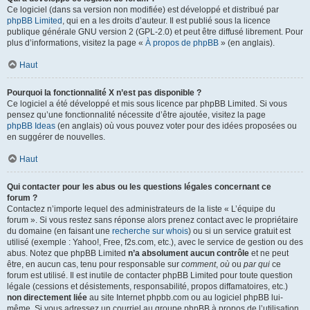
Ce logiciel (dans sa version non modifiée) est développé et distribué par
phpBB Limited
, qui en a les droits d’auteur. Il est publié sous la licence
publique générale GNU version 2 (GPL-2.0) et peut être diffusé librement. Pour
plus d’informations, visitez la page «
À propos de phpBB
» (en anglais).
Haut
Pourquoi la fonctionnalité X n’est pas disponible ?
Ce logiciel a été développé et mis sous licence par phpBB Limited. Si vous
pensez qu’une fonctionnalité nécessite d’être ajoutée, visitez la page
phpBB Ideas
(en anglais) où vous pouvez voter pour des idées proposées ou
en suggérer de nouvelles.
Haut
Qui contacter pour les abus ou les questions légales concernant ce
forum ?
Contactez n’importe lequel des administrateurs de la liste « L’équipe du
forum ». Si vous restez sans réponse alors prenez contact avec le propriétaire
du domaine (en faisant une
recherche sur whois
) ou si un service gratuit est
utilisé (exemple : Yahoo!, Free, f2s.com, etc.), avec le service de gestion ou des
abus. Notez que phpBB Limited
n’a absolument aucun contrôle
et ne peut
être, en aucun cas, tenu pour responsable sur
comment
,
où
ou
par qui
ce
forum est utilisé. Il est inutile de contacter phpBB Limited pour toute question
légale (cessions et désistements, responsabilité, propos diffamatoires, etc.)
non directement liée
au site Internet phpbb.com ou au logiciel phpBB lui-
même. Si vous adressez un courriel au groupe phpBB à propos de l’utilisation