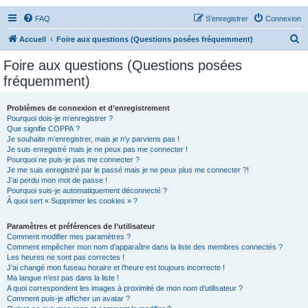
FAQ
S’enregistrer
Connexion
R
Accueil
Foire aux questions (Questions posées fréquemment)
e
Foire aux questions (Questions posées
c
fréquemment)
h
e
Problèmes de connexion et d’enregistrement
Pourquoi dois-je m’enregistrer ?
r
Que signifie COPPA ?
c
Je souhaite m’enregistrer, mais je n’y parviens pas !
Je suis enregistré mais je ne peux pas me connecter !
h
Pourquoi ne puis-je pas me connecter ?
Je me suis enregistré par le passé mais je ne peux plus me connecter ?!
e
J’ai perdu mon mot de passe !
r
Pourquoi suis-je automatiquement déconnecté ?
À quoi sert « Supprimer les cookies » ?
Paramètres et préférences de l’utilisateur
Comment modifier mes paramètres ?
Comment empêcher mon nom d’apparaître dans la liste des membres connectés ?
Les heures ne sont pas correctes !
J’ai changé mon fuseau horaire et l’heure est toujours incorrecte !
Ma langue n’est pas dans la liste !
A quoi correspondent les images à proximité de mon nom d’utilisateur ?
Comment puis-je afficher un avatar ?