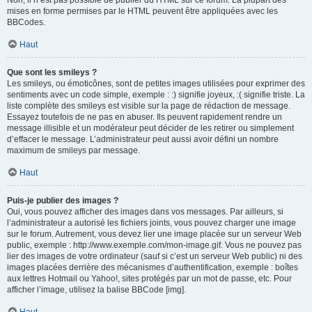
Non, il n’est pas possible de publier du HTML sur ce forum. La plupart des
mises en forme permises par le HTML peuvent être appliquées avec les
BBCodes.
Haut
Que sont les smileys ?
Les smileys, ou émoticônes, sont de petites images utilisées pour exprimer des
sentiments avec un code simple, exemple : :) signifie joyeux, :( signifie triste. La
liste complète des smileys est visible sur la page de rédaction de message.
Essayez toutefois de ne pas en abuser. Ils peuvent rapidement rendre un
message illisible et un modérateur peut décider de les retirer ou simplement
d’effacer le message. L’administrateur peut aussi avoir défini un nombre
maximum de smileys par message.
Haut
Puis-je publier des images ?
Oui, vous pouvez afficher des images dans vos messages. Par ailleurs, si
l’administrateur a autorisé les fichiers joints, vous pouvez charger une image
sur le forum. Autrement, vous devez lier une image placée sur un serveur Web
public, exemple : http://www.exemple.com/mon-image.gif. Vous ne pouvez pas
lier des images de votre ordinateur (sauf si c’est un serveur Web public) ni des
images placées derrière des mécanismes d’authentification, exemple : boîtes
aux lettres Hotmail ou Yahoo!, sites protégés par un mot de passe, etc. Pour
afficher l’image, utilisez la balise BBCode [img].