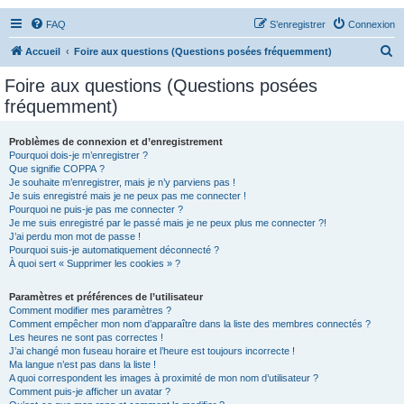
FAQ
S’enregistrer
Connexion
R
Accueil
Foire aux questions (Questions posées fréquemment)
e
Foire aux questions (Questions posées
c
fréquemment)
h
e
Problèmes de connexion et d’enregistrement
Pourquoi dois-je m’enregistrer ?
r
Que signifie COPPA ?
c
Je souhaite m’enregistrer, mais je n’y parviens pas !
Je suis enregistré mais je ne peux pas me connecter !
h
Pourquoi ne puis-je pas me connecter ?
Je me suis enregistré par le passé mais je ne peux plus me connecter ?!
e
J’ai perdu mon mot de passe !
r
Pourquoi suis-je automatiquement déconnecté ?
À quoi sert « Supprimer les cookies » ?
Paramètres et préférences de l’utilisateur
Comment modifier mes paramètres ?
Comment empêcher mon nom d’apparaître dans la liste des membres connectés ?
Les heures ne sont pas correctes !
J’ai changé mon fuseau horaire et l’heure est toujours incorrecte !
Ma langue n’est pas dans la liste !
A quoi correspondent les images à proximité de mon nom d’utilisateur ?
Comment puis-je afficher un avatar ?