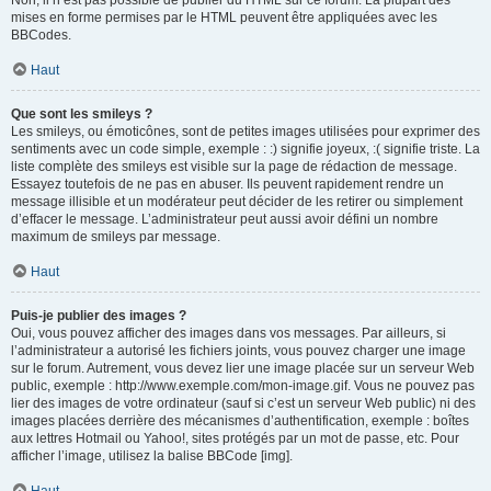
Non, il n’est pas possible de publier du HTML sur ce forum. La plupart des
mises en forme permises par le HTML peuvent être appliquées avec les
BBCodes.
Haut
Que sont les smileys ?
Les smileys, ou émoticônes, sont de petites images utilisées pour exprimer des
sentiments avec un code simple, exemple : :) signifie joyeux, :( signifie triste. La
liste complète des smileys est visible sur la page de rédaction de message.
Essayez toutefois de ne pas en abuser. Ils peuvent rapidement rendre un
message illisible et un modérateur peut décider de les retirer ou simplement
d’effacer le message. L’administrateur peut aussi avoir défini un nombre
maximum de smileys par message.
Haut
Puis-je publier des images ?
Oui, vous pouvez afficher des images dans vos messages. Par ailleurs, si
l’administrateur a autorisé les fichiers joints, vous pouvez charger une image
sur le forum. Autrement, vous devez lier une image placée sur un serveur Web
public, exemple : http://www.exemple.com/mon-image.gif. Vous ne pouvez pas
lier des images de votre ordinateur (sauf si c’est un serveur Web public) ni des
images placées derrière des mécanismes d’authentification, exemple : boîtes
aux lettres Hotmail ou Yahoo!, sites protégés par un mot de passe, etc. Pour
afficher l’image, utilisez la balise BBCode [img].