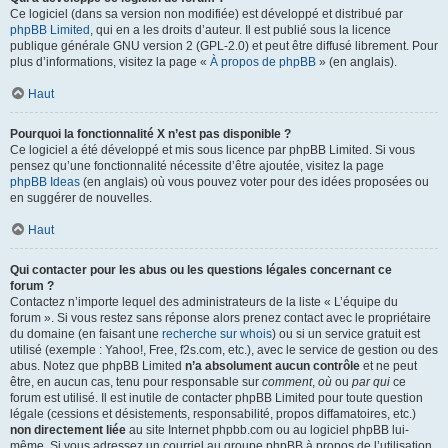
Ce logiciel (dans sa version non modifiée) est développé et distribué par
phpBB Limited
, qui en a les droits d’auteur. Il est publié sous la licence
publique générale GNU version 2 (GPL-2.0) et peut être diffusé librement. Pour
plus d’informations, visitez la page «
À propos de phpBB
» (en anglais).
Haut
Pourquoi la fonctionnalité X n’est pas disponible ?
Ce logiciel a été développé et mis sous licence par phpBB Limited. Si vous
pensez qu’une fonctionnalité nécessite d’être ajoutée, visitez la page
phpBB Ideas
(en anglais) où vous pouvez voter pour des idées proposées ou
en suggérer de nouvelles.
Haut
Qui contacter pour les abus ou les questions légales concernant ce
forum ?
Contactez n’importe lequel des administrateurs de la liste « L’équipe du
forum ». Si vous restez sans réponse alors prenez contact avec le propriétaire
du domaine (en faisant une
recherche sur whois
) ou si un service gratuit est
utilisé (exemple : Yahoo!, Free, f2s.com, etc.), avec le service de gestion ou des
abus. Notez que phpBB Limited
n’a absolument aucun contrôle
et ne peut
être, en aucun cas, tenu pour responsable sur
comment
,
où
ou
par qui
ce
forum est utilisé. Il est inutile de contacter phpBB Limited pour toute question
légale (cessions et désistements, responsabilité, propos diffamatoires, etc.)
non directement liée
au site Internet phpbb.com ou au logiciel phpBB lui-
même. Si vous adressez un courriel au groupe phpBB à propos de l’utilisation