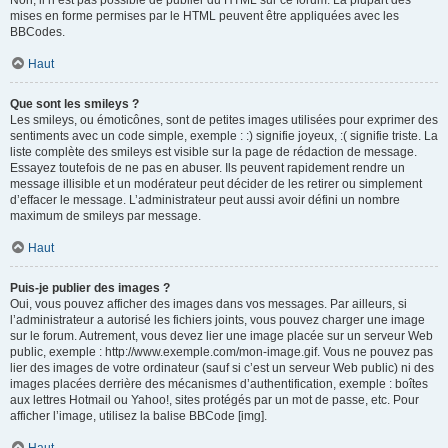
Non, il n’est pas possible de publier du HTML sur ce forum. La plupart des
mises en forme permises par le HTML peuvent être appliquées avec les
BBCodes.
Haut
Que sont les smileys ?
Les smileys, ou émoticônes, sont de petites images utilisées pour exprimer des
sentiments avec un code simple, exemple : :) signifie joyeux, :( signifie triste. La
liste complète des smileys est visible sur la page de rédaction de message.
Essayez toutefois de ne pas en abuser. Ils peuvent rapidement rendre un
message illisible et un modérateur peut décider de les retirer ou simplement
d’effacer le message. L’administrateur peut aussi avoir défini un nombre
maximum de smileys par message.
Haut
Puis-je publier des images ?
Oui, vous pouvez afficher des images dans vos messages. Par ailleurs, si
l’administrateur a autorisé les fichiers joints, vous pouvez charger une image
sur le forum. Autrement, vous devez lier une image placée sur un serveur Web
public, exemple : http://www.exemple.com/mon-image.gif. Vous ne pouvez pas
lier des images de votre ordinateur (sauf si c’est un serveur Web public) ni des
images placées derrière des mécanismes d’authentification, exemple : boîtes
aux lettres Hotmail ou Yahoo!, sites protégés par un mot de passe, etc. Pour
afficher l’image, utilisez la balise BBCode [img].