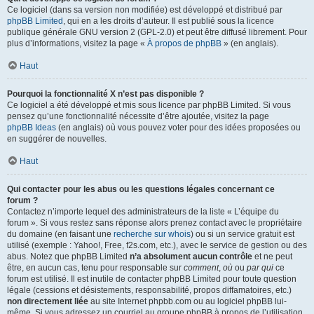
Ce logiciel (dans sa version non modifiée) est développé et distribué par
phpBB Limited
, qui en a les droits d’auteur. Il est publié sous la licence
publique générale GNU version 2 (GPL-2.0) et peut être diffusé librement. Pour
plus d’informations, visitez la page «
À propos de phpBB
» (en anglais).
Haut
Pourquoi la fonctionnalité X n’est pas disponible ?
Ce logiciel a été développé et mis sous licence par phpBB Limited. Si vous
pensez qu’une fonctionnalité nécessite d’être ajoutée, visitez la page
phpBB Ideas
(en anglais) où vous pouvez voter pour des idées proposées ou
en suggérer de nouvelles.
Haut
Qui contacter pour les abus ou les questions légales concernant ce
forum ?
Contactez n’importe lequel des administrateurs de la liste « L’équipe du
forum ». Si vous restez sans réponse alors prenez contact avec le propriétaire
du domaine (en faisant une
recherche sur whois
) ou si un service gratuit est
utilisé (exemple : Yahoo!, Free, f2s.com, etc.), avec le service de gestion ou des
abus. Notez que phpBB Limited
n’a absolument aucun contrôle
et ne peut
être, en aucun cas, tenu pour responsable sur
comment
,
où
ou
par qui
ce
forum est utilisé. Il est inutile de contacter phpBB Limited pour toute question
légale (cessions et désistements, responsabilité, propos diffamatoires, etc.)
non directement liée
au site Internet phpbb.com ou au logiciel phpBB lui-
même. Si vous adressez un courriel au groupe phpBB à propos de l’utilisation