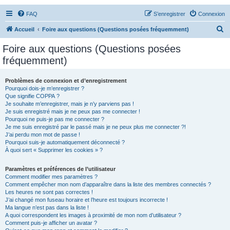
FAQ
S’enregistrer
Connexion
R
Accueil
Foire aux questions (Questions posées fréquemment)
e
Foire aux questions (Questions posées
c
fréquemment)
h
e
Problèmes de connexion et d’enregistrement
Pourquoi dois-je m’enregistrer ?
r
Que signifie COPPA ?
c
Je souhaite m’enregistrer, mais je n’y parviens pas !
Je suis enregistré mais je ne peux pas me connecter !
h
Pourquoi ne puis-je pas me connecter ?
Je me suis enregistré par le passé mais je ne peux plus me connecter ?!
e
J’ai perdu mon mot de passe !
r
Pourquoi suis-je automatiquement déconnecté ?
À quoi sert « Supprimer les cookies » ?
Paramètres et préférences de l’utilisateur
Comment modifier mes paramètres ?
Comment empêcher mon nom d’apparaître dans la liste des membres connectés ?
Les heures ne sont pas correctes !
J’ai changé mon fuseau horaire et l’heure est toujours incorrecte !
Ma langue n’est pas dans la liste !
A quoi correspondent les images à proximité de mon nom d’utilisateur ?
Comment puis-je afficher un avatar ?