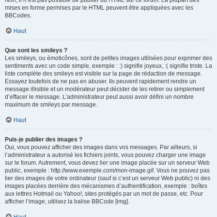
Non, il n’est pas possible de publier du HTML sur ce forum. La plupart des
mises en forme permises par le HTML peuvent être appliquées avec les
BBCodes.
Haut
Que sont les smileys ?
Les smileys, ou émoticônes, sont de petites images utilisées pour exprimer des
sentiments avec un code simple, exemple : :) signifie joyeux, :( signifie triste. La
liste complète des smileys est visible sur la page de rédaction de message.
Essayez toutefois de ne pas en abuser. Ils peuvent rapidement rendre un
message illisible et un modérateur peut décider de les retirer ou simplement
d’effacer le message. L’administrateur peut aussi avoir défini un nombre
maximum de smileys par message.
Haut
Puis-je publier des images ?
Oui, vous pouvez afficher des images dans vos messages. Par ailleurs, si
l’administrateur a autorisé les fichiers joints, vous pouvez charger une image
sur le forum. Autrement, vous devez lier une image placée sur un serveur Web
public, exemple : http://www.exemple.com/mon-image.gif. Vous ne pouvez pas
lier des images de votre ordinateur (sauf si c’est un serveur Web public) ni des
images placées derrière des mécanismes d’authentification, exemple : boîtes
aux lettres Hotmail ou Yahoo!, sites protégés par un mot de passe, etc. Pour
afficher l’image, utilisez la balise BBCode [img].