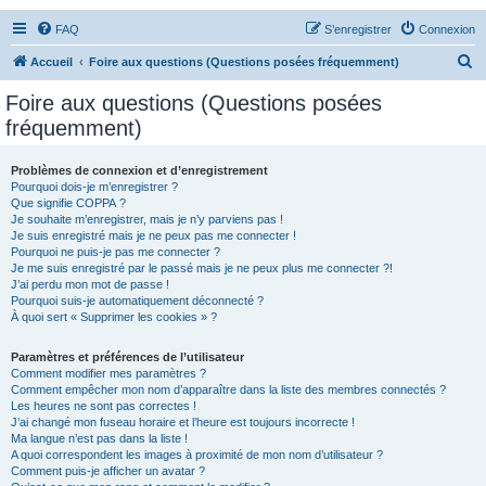
FAQ
S’enregistrer
Connexion
R
Accueil
Foire aux questions (Questions posées fréquemment)
e
Foire aux questions (Questions posées
c
fréquemment)
h
e
Problèmes de connexion et d’enregistrement
Pourquoi dois-je m’enregistrer ?
r
Que signifie COPPA ?
c
Je souhaite m’enregistrer, mais je n’y parviens pas !
Je suis enregistré mais je ne peux pas me connecter !
h
Pourquoi ne puis-je pas me connecter ?
Je me suis enregistré par le passé mais je ne peux plus me connecter ?!
e
J’ai perdu mon mot de passe !
r
Pourquoi suis-je automatiquement déconnecté ?
À quoi sert « Supprimer les cookies » ?
Paramètres et préférences de l’utilisateur
Comment modifier mes paramètres ?
Comment empêcher mon nom d’apparaître dans la liste des membres connectés ?
Les heures ne sont pas correctes !
J’ai changé mon fuseau horaire et l’heure est toujours incorrecte !
Ma langue n’est pas dans la liste !
A quoi correspondent les images à proximité de mon nom d’utilisateur ?
Comment puis-je afficher un avatar ?