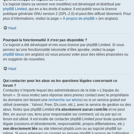
Ce logiciel (dans sa version non modifiée) est développé et distribué par
phpBB Limited
, qui en a les droits d’auteur. Il est publié sous la licence
publique générale GNU version 2 (GPL-2.0) et peut être diffusé librement. Pour
plus d’informations, visitez la page «
À propos de phpBB
» (en anglais).
Haut
Pourquoi la fonctionnalité X n’est pas disponible ?
Ce logiciel a été développé et mis sous licence par phpBB Limited. Si vous
pensez qu’une fonctionnalité nécessite d’être ajoutée, visitez la page
phpBB Ideas
(en anglais) où vous pouvez voter pour des idées proposées ou
en suggérer de nouvelles.
Haut
Qui contacter pour les abus ou les questions légales concernant ce
forum ?
Contactez n’importe lequel des administrateurs de la liste « L’équipe du
forum ». Si vous restez sans réponse alors prenez contact avec le propriétaire
du domaine (en faisant une
recherche sur whois
) ou si un service gratuit est
utilisé (exemple : Yahoo!, Free, f2s.com, etc.), avec le service de gestion ou des
abus. Notez que phpBB Limited
n’a absolument aucun contrôle
et ne peut
être, en aucun cas, tenu pour responsable sur
comment
,
où
ou
par qui
ce
forum est utilisé. Il est inutile de contacter phpBB Limited pour toute question
légale (cessions et désistements, responsabilité, propos diffamatoires, etc.)
non directement liée
au site Internet phpbb.com ou au logiciel phpBB lui-
même. Si vous adressez un courriel au groupe phpBB à propos de l’utilisation