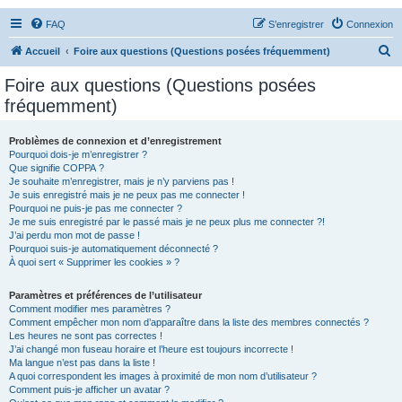
FAQ
S’enregistrer
Connexion
R
Accueil
Foire aux questions (Questions posées fréquemment)
e
Foire aux questions (Questions posées
c
fréquemment)
h
e
Problèmes de connexion et d’enregistrement
Pourquoi dois-je m’enregistrer ?
r
Que signifie COPPA ?
c
Je souhaite m’enregistrer, mais je n’y parviens pas !
Je suis enregistré mais je ne peux pas me connecter !
h
Pourquoi ne puis-je pas me connecter ?
Je me suis enregistré par le passé mais je ne peux plus me connecter ?!
e
J’ai perdu mon mot de passe !
r
Pourquoi suis-je automatiquement déconnecté ?
À quoi sert « Supprimer les cookies » ?
Paramètres et préférences de l’utilisateur
Comment modifier mes paramètres ?
Comment empêcher mon nom d’apparaître dans la liste des membres connectés ?
Les heures ne sont pas correctes !
J’ai changé mon fuseau horaire et l’heure est toujours incorrecte !
Ma langue n’est pas dans la liste !
A quoi correspondent les images à proximité de mon nom d’utilisateur ?
Comment puis-je afficher un avatar ?