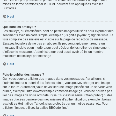
Non, il n’est pas possible de publier du HTML sur ce forum. La plupart des
mises en forme permises par le HTML peuvent être appliquées avec les
BBCodes.
Haut
Que sont les smileys ?
Les smileys, ou émoticônes, sont de petites images utilisées pour exprimer des
sentiments avec un code simple, exemple : :) signifie joyeux, :( signifie triste. La
liste complète des smileys est visible sur la page de rédaction de message.
Essayez toutefois de ne pas en abuser. Ils peuvent rapidement rendre un
message illisible et un modérateur peut décider de les retirer ou simplement
d’effacer le message. L’administrateur peut aussi avoir défini un nombre
maximum de smileys par message.
Haut
Puis-je publier des images ?
Oui, vous pouvez afficher des images dans vos messages. Par ailleurs, si
l’administrateur a autorisé les fichiers joints, vous pouvez charger une image
sur le forum. Autrement, vous devez lier une image placée sur un serveur Web
public, exemple : http://www.exemple.com/mon-image.gif. Vous ne pouvez pas
lier des images de votre ordinateur (sauf si c’est un serveur Web public) ni des
images placées derrière des mécanismes d’authentification, exemple : boîtes
aux lettres Hotmail ou Yahoo!, sites protégés par un mot de passe, etc. Pour
afficher l’image, utilisez la balise BBCode [img].