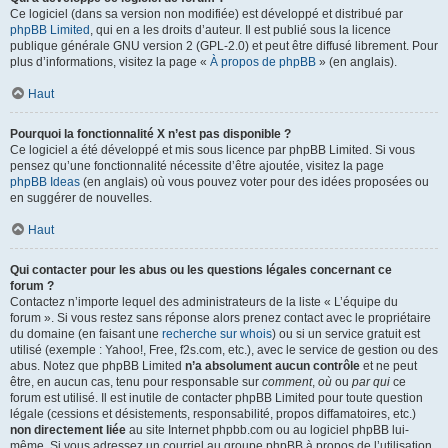
Ce logiciel (dans sa version non modifiée) est développé et distribué par
phpBB Limited
, qui en a les droits d’auteur. Il est publié sous la licence
publique générale GNU version 2 (GPL-2.0) et peut être diffusé librement. Pour
plus d’informations, visitez la page «
À propos de phpBB
» (en anglais).
Haut
Pourquoi la fonctionnalité X n’est pas disponible ?
Ce logiciel a été développé et mis sous licence par phpBB Limited. Si vous
pensez qu’une fonctionnalité nécessite d’être ajoutée, visitez la page
phpBB Ideas
(en anglais) où vous pouvez voter pour des idées proposées ou
en suggérer de nouvelles.
Haut
Qui contacter pour les abus ou les questions légales concernant ce
forum ?
Contactez n’importe lequel des administrateurs de la liste « L’équipe du
forum ». Si vous restez sans réponse alors prenez contact avec le propriétaire
du domaine (en faisant une
recherche sur whois
) ou si un service gratuit est
utilisé (exemple : Yahoo!, Free, f2s.com, etc.), avec le service de gestion ou des
abus. Notez que phpBB Limited
n’a absolument aucun contrôle
et ne peut
être, en aucun cas, tenu pour responsable sur
comment
,
où
ou
par qui
ce
forum est utilisé. Il est inutile de contacter phpBB Limited pour toute question
légale (cessions et désistements, responsabilité, propos diffamatoires, etc.)
non directement liée
au site Internet phpbb.com ou au logiciel phpBB lui-
même. Si vous adressez un courriel au groupe phpBB à propos de l’utilisation