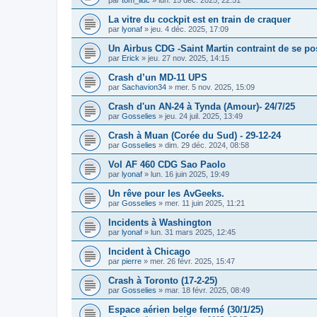
La vitre du cockpit est en train de craquer
par
lyonaf
»
jeu. 4 déc. 2025, 17:09
Un Airbus CDG -Saint Martin contraint de se p
par
Erick
»
jeu. 27 nov. 2025, 14:15
Crash d’un MD-11 UPS
par
Sachavion34
»
mer. 5 nov. 2025, 15:09
Crash d'un AN-24 à Tynda (Amour)- 24/7/25
par
Gosselies
»
jeu. 24 juil. 2025, 13:49
Crash à Muan (Corée du Sud) - 29-12-24
par
Gosselies
»
dim. 29 déc. 2024, 08:58
Vol AF 460 CDG Sao Paolo
par
lyonaf
»
lun. 16 juin 2025, 19:49
Un rêve pour les AvGeeks.
par
Gosselies
»
mer. 11 juin 2025, 11:21
Incidents à Washington
par
lyonaf
»
lun. 31 mars 2025, 12:45
Incident à Chicago
par
pierre
»
mer. 26 févr. 2025, 15:47
Crash à Toronto (17-2-25)
par
Gosselies
»
mar. 18 févr. 2025, 08:49
Espace aérien belge fermé (30/1/25)