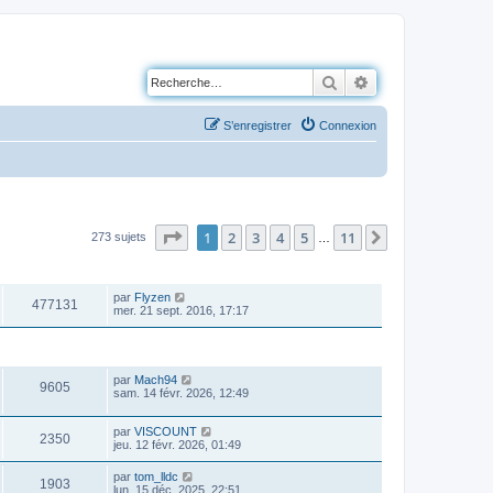
Rechercher
Recherche avancé
S’enregistrer
Connexion
Page
1
sur
11
1
2
3
4
5
11
Suivante
273 sujets
…
VUES
DERNIER MESSAGE
par
Flyzen
477131
mer. 21 sept. 2016, 17:17
VUES
DERNIER MESSAGE
par
Mach94
9605
sam. 14 févr. 2026, 12:49
par
VISCOUNT
2350
jeu. 12 févr. 2026, 01:49
par
tom_lldc
1903
lun. 15 déc. 2025, 22:51