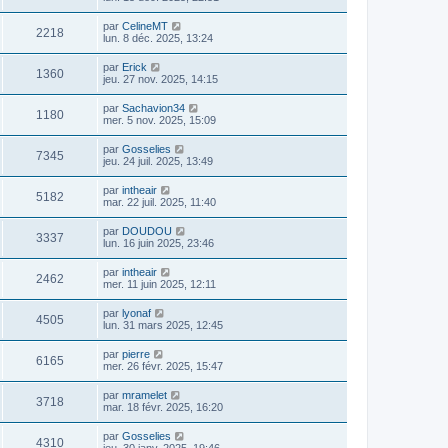
par
CelineMT
2218
lun. 8 déc. 2025, 13:24
par
Erick
1360
jeu. 27 nov. 2025, 14:15
par
Sachavion34
1180
mer. 5 nov. 2025, 15:09
par
Gosselies
7345
jeu. 24 juil. 2025, 13:49
par
intheair
5182
mar. 22 juil. 2025, 11:40
par
DOUDOU
3337
lun. 16 juin 2025, 23:46
par
intheair
2462
mer. 11 juin 2025, 12:11
par
lyonaf
4505
lun. 31 mars 2025, 12:45
par
pierre
6165
mer. 26 févr. 2025, 15:47
par
mramelet
3718
mar. 18 févr. 2025, 16:20
par
Gosselies
4310
jeu. 30 janv. 2025, 19:46