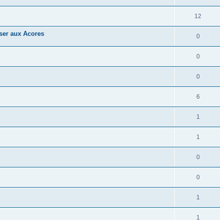
12
oser aux Acores
0
0
0
6
1
1
0
0
1
1