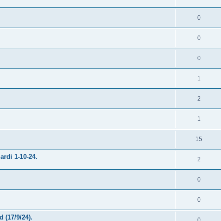
0
0
0
1
2
1
15
ardi 1-10-24.
2
0
0
 (17/9/24).
0