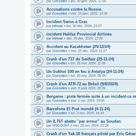
par
Gosselies
»
jeu. 30 janv. 2025, 17:05
Accusations contre la Russie.
par
Gosselies
»
mer. 15 janv. 2025, 19:34
Incident Swiss à Graz
par
intheair
»
lun. 30 déc. 2024, 23:27
incident Halifax Provincial Airlines
par
intheair
»
dim. 29 déc. 2024, 12:09
Accident au Kazakhstan (25/12/24)
par
Gosselies
»
mer. 25 déc. 2024, 11:27
Crash d'un 737 de Swiftair (25-11-24)
par
Gosselies
»
lun. 25 nov. 2024, 11:09
Un Sukhoi 100 en feu à Antalya (24-11-24)
par
Gosselies
»
lun. 25 nov. 2024, 08:45
Crash d'un ATR-72 au Brésil (9/8/2024)
par
Gosselies
»
ven. 9 août 2024, 20:26
Bergame : piste fermée suite à un incident ce m
par
Gosselies
»
mar. 1 oct. 2024, 19:05
Barcelone El Prat inondé (4-11-24)
par
Gosselies
»
lun. 4 nov. 2024, 16:34
Un IL76T abattu "par erreur" au Soudan
par
VISCOUNT
»
mer. 23 oct. 2024, 01:26
Crash d'un Yak-18 français piloté par Eric Gérard