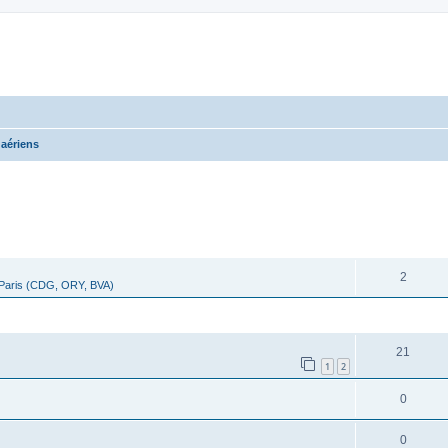
 aériens
cher
cherche avancée
RÉPONSES
2
 Paris (CDG, ORY, BVA)
RÉPONSES
21
1
2
0
0