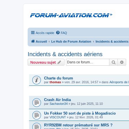
Accès rapide
FAQ
Accueil
Le Hub de Forum Aviation
Incidents & accidents
Incidents & accidents aériens
Recher
Re
Nouveau sujet
ANNONCES
Charte du forum
par
thomas
»
ven. 29 avr. 2016, 14:57
» dans
Aéroports de
SUJETS
Crash Air India
par
Sachavion34
»
jeu. 12 juin 2025, 11:10
Un Fokker 50 sort de piste à Mogadiscio
par
VISCOUNT
»
jeu. 12 févr. 2026, 01:49
RYR92BM retour prématuré sur MRS ?
par
tom_lldc
»
lun. 15 déc. 2025, 22:51