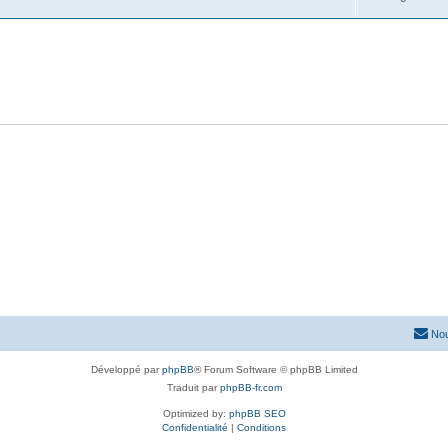
Nou
Développé par
phpBB
® Forum Software © phpBB Limited
Traduit par
phpBB-fr.com
Optimized by:
phpBB SEO
Confidentialité
|
Conditions