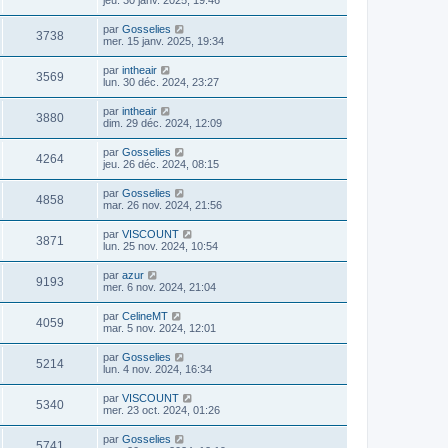
par
Gosselies
3738
mer. 15 janv. 2025, 19:34
par
intheair
3569
lun. 30 déc. 2024, 23:27
par
intheair
3880
dim. 29 déc. 2024, 12:09
par
Gosselies
4264
jeu. 26 déc. 2024, 08:15
par
Gosselies
4858
mar. 26 nov. 2024, 21:56
par
VISCOUNT
3871
lun. 25 nov. 2024, 10:54
par
azur
9193
mer. 6 nov. 2024, 21:04
par
CelineMT
4059
mar. 5 nov. 2024, 12:01
par
Gosselies
5214
lun. 4 nov. 2024, 16:34
par
VISCOUNT
5340
mer. 23 oct. 2024, 01:26
par
Gosselies
5741