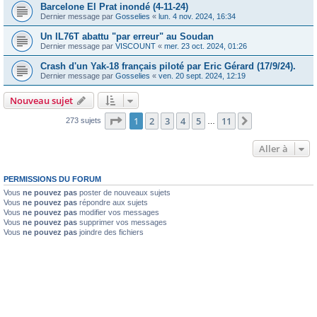
Barcelone El Prat inondé (4-11-24)
Dernier message par
Gosselies
«
lun. 4 nov. 2024, 16:34
Un IL76T abattu "par erreur" au Soudan
Dernier message par
VISCOUNT
«
mer. 23 oct. 2024, 01:26
Crash d'un Yak-18 français piloté par Eric Gérard (17/9/24).
Dernier message par
Gosselies
«
ven. 20 sept. 2024, 12:19
Nouveau sujet
Page
1
sur
11
1
2
3
4
5
11
Suivante
273 sujets
…
Aller à
PERMISSIONS DU FORUM
Vous
ne pouvez pas
poster de nouveaux sujets
Vous
ne pouvez pas
répondre aux sujets
Vous
ne pouvez pas
modifier vos messages
Vous
ne pouvez pas
supprimer vos messages
Vous
ne pouvez pas
joindre des fichiers