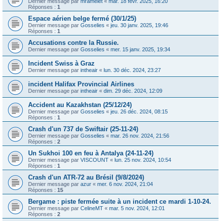
Dernier message par
mramelet
«
mar. 18 févr. 2025, 16:20
Réponses :
1
Espace aérien belge fermé (30/1/25)
Dernier message par
Gosselies
«
jeu. 30 janv. 2025, 19:46
Réponses :
1
Accusations contre la Russie.
Dernier message par
Gosselies
«
mer. 15 janv. 2025, 19:34
Incident Swiss à Graz
Dernier message par
intheair
«
lun. 30 déc. 2024, 23:27
incident Halifax Provincial Airlines
Dernier message par
intheair
«
dim. 29 déc. 2024, 12:09
Accident au Kazakhstan (25/12/24)
Dernier message par
Gosselies
«
jeu. 26 déc. 2024, 08:15
Réponses :
1
Crash d'un 737 de Swiftair (25-11-24)
Dernier message par
Gosselies
«
mar. 26 nov. 2024, 21:56
Réponses :
2
Un Sukhoi 100 en feu à Antalya (24-11-24)
Dernier message par
VISCOUNT
«
lun. 25 nov. 2024, 10:54
Réponses :
1
Crash d'un ATR-72 au Brésil (9/8/2024)
Dernier message par
azur
«
mer. 6 nov. 2024, 21:04
Réponses :
15
Bergame : piste fermée suite à un incident ce mardi 1-10-24.
Dernier message par
CelineMT
«
mar. 5 nov. 2024, 12:01
Réponses :
2