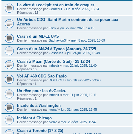
La vitre du cockpit est en train de craquer
Dernier message par
CelineMT
«
lun. 8 déc. 2025, 13:24
Réponses :
12
Un Airbus CDG -Saint Martin contraint de se poser aux
Acores
Dernier message par
Erick
«
jeu. 27 nov. 2025, 14:15
Crash d’un MD-11 UPS
Dernier message par
Sachavion34
«
mer. 5 nov. 2025, 15:09
Crash d'un AN-24 à Tynda (Amour)- 24/7/25
Dernier message par
Gosselies
«
jeu. 24 juil. 2025, 13:49
Crash à Muan (Corée du Sud) - 29-12-24
Dernier message par
intheair
«
mar. 22 juil. 2025, 11:40
Réponses :
6
Vol AF 460 CDG Sao Paolo
Dernier message par
DOUDOU
«
lun. 16 juin 2025, 23:46
Réponses :
1
Un rêve pour les AvGeeks.
Dernier message par
intheair
«
mer. 11 juin 2025, 12:11
Réponses :
1
Incidents à Washington
Dernier message par
lyonaf
«
lun. 31 mars 2025, 12:45
Incident à Chicago
Dernier message par
pierre
«
mer. 26 févr. 2025, 15:47
Crash à Toronto (17-2-25)