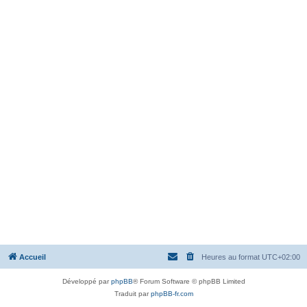
Accueil
Heures au format
UTC+02:00
Développé par
phpBB
® Forum Software © phpBB Limited
Traduit par
phpBB-fr.com