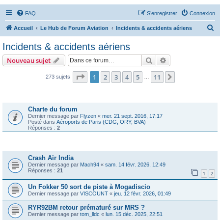
FAQ
S’enregistrer
Connexion
R
Accueil
Le Hub de Forum Aviation
Incidents & accidents aériens
e
Incidents & accidents aériens
c
Rechercher
Recherche avanc
Nouveau sujet
h
e
Page
1
sur
11
1
2
3
4
5
11
Suivante
273 sujets
…
r
Annonces
c
Charte du forum
h
Dernier message par
Flyzen
«
mer. 21 sept. 2016, 17:17
Posté dans
Aéroports de Paris (CDG, ORY, BVA)
e
Réponses :
2
r
Sujets
Crash Air India
Dernier message par
Mach94
«
sam. 14 févr. 2026, 12:49
Réponses :
21
1
2
Un Fokker 50 sort de piste à Mogadiscio
Dernier message par
VISCOUNT
«
jeu. 12 févr. 2026, 01:49
RYR92BM retour prématuré sur MRS ?
Dernier message par
tom_lldc
«
lun. 15 déc. 2025, 22:51