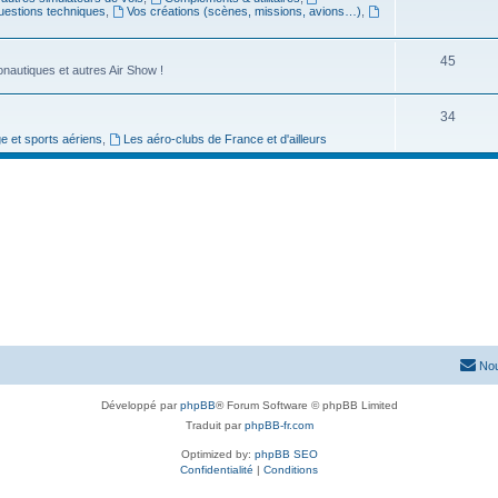
 questions techniques
,
Vos créations (scènes, missions, avions…)
,
45
nautiques et autres Air Show !
34
ge et sports aériens
,
Les aéro-clubs de France et d'ailleurs
Nou
Développé par
phpBB
® Forum Software © phpBB Limited
Traduit par
phpBB-fr.com
Optimized by:
phpBB SEO
Confidentialité
|
Conditions