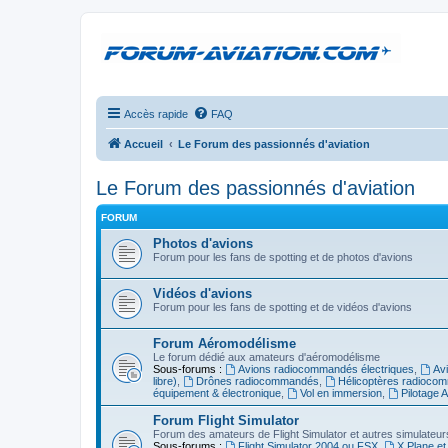
Accès rapide
FAQ
Accueil
Le Forum des passionnés d'aviation
Le Forum des passionnés d'aviation
FORUM
Photos d'avions
Forum pour les fans de spotting et de photos d'avions
Vidéos d'avions
Forum pour les fans de spotting et de vidéos d'avions
Forum Aéromodélisme
Le forum dédié aux amateurs d'aéromodélisme
Sous-forums :
Avions radiocommandés électriques
,
Av
libre)
,
Drônes radiocommandés
,
Hélicoptères radioco
équipement & électronique
,
Vol en immersion
,
Pilotage 
Forum Flight Simulator
Forum des amateurs de Flight Simulator et autres simulateur
Sous-forums :
Flight Simulator 2004 ou FSX
,
X Plane et