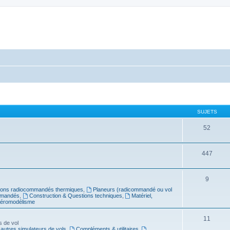
SUJETS
52
447
9
ions radiocommandés thermiques
,
Planeurs (radicommandé ou vol
mmandés
,
Construction & Questions techniques
,
Matériel,
Aéromodélisme
11
s de vol
 autres simulateurs de vols
,
Compléments & utilitaires
,