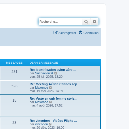
Rechercher
Recherche avancé
S’enregistrer
Connexion
MESSAGES
DERNIER MESSAGE
Re: Identification avion aéro…
281
V
par
Sachavion34
o
ven. 25 juil. 2025, 13:20
i
r
Re: Meeting Aérien Cannes sep…
528
l
V
par
Maxence
e
o
mar. 19 mai 2026, 14:39
d
i
e
r
Re: Veste en cuir femme style…
15
r
l
V
par
Maxence
n
e
o
mar. 4 août 2026, 17:52
i
d
i
e
e
r
r
r
l
m
n
e
Re: vincohen - Vidéos Flight …
e
i
23
d
V
par
vincohen
s
e
e
o
mer. 20 déc. 2023, 16:00
s
r