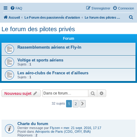
FAQ
S’enregistrer
Connexion
R
Accueil
Le Forum des passionnés d'aviation
Le forum des pilotes privés
e
Le forum des pilotes privés
c
Forum
h
e
Rassemblements aériens et Fly-In
r
Voltige et sports aériens
c
Sujets :
1
h
Les aéro-clubs de France et d'ailleurs
e
Sujets :
1
r
Rechercher
Recherche avanc
Nouveau sujet
1
2
Suivante
32 sujets
Annonces
Charte du forum
Dernier message par
Flyzen
«
mer. 21 sept. 2016, 17:17
Posté dans
Aéroports de Paris (CDG, ORY, BVA)
Réponses :
2