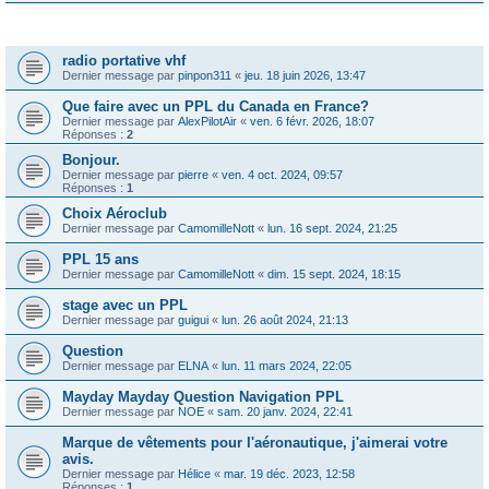
Sujets
radio portative vhf
Dernier message par
pinpon311
«
jeu. 18 juin 2026, 13:47
Que faire avec un PPL du Canada en France?
Dernier message par
AlexPilotAir
«
ven. 6 févr. 2026, 18:07
Réponses :
2
Bonjour.
Dernier message par
pierre
«
ven. 4 oct. 2024, 09:57
Réponses :
1
Choix Aéroclub
Dernier message par
CamomilleNott
«
lun. 16 sept. 2024, 21:25
PPL 15 ans
Dernier message par
CamomilleNott
«
dim. 15 sept. 2024, 18:15
stage avec un PPL
Dernier message par
guigui
«
lun. 26 août 2024, 21:13
Question
Dernier message par
ELNA
«
lun. 11 mars 2024, 22:05
Mayday Mayday Question Navigation PPL
Dernier message par
NOE
«
sam. 20 janv. 2024, 22:41
Marque de vêtements pour l'aéronautique, j'aimerai votre
avis.
Dernier message par
Hélice
«
mar. 19 déc. 2023, 12:58
Réponses :
1