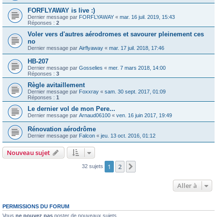
FORFLYAWAY is live :)
Dernier message par
FORFLYAWAY
«
mar. 16 juil. 2019, 15:43
Réponses :
2
Voler vers d'autres aérodromes et savourer pleinement ces
no
Dernier message par
Airflyaway
«
mar. 17 juil. 2018, 17:46
HB-207
Dernier message par
Gosselies
«
mer. 7 mars 2018, 14:00
Réponses :
3
Règle avitaillement
Dernier message par
Foxxray
«
sam. 30 sept. 2017, 01:09
Réponses :
1
Le dernier vol de mon Pere...
Dernier message par
Arnaud06100
«
ven. 16 juin 2017, 19:49
Rénovation aérodrôme
Dernier message par
Falcon
«
jeu. 13 oct. 2016, 01:12
Nouveau sujet
1
2
Suivante
32 sujets
Aller à
PERMISSIONS DU FORUM
Vous
ne pouvez pas
poster de nouveaux sujets