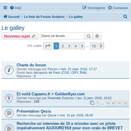
FAQ
S’enregistrer
Connexion
R
Accueil
Le Hub de Forum Aviation
Le galley
e
Le galley
c
Rechercher
Recherche avanc
Nouveau sujet
h
e
Page
1
sur
10
1
2
3
4
5
10
Suivante
241 sujets
…
r
Annonces
c
Charte du forum
h
Dernier message par
Flyzen
«
mer. 21 sept. 2016, 17:17
Posté dans
Aéroports de Paris (CDG, ORY, BVA)
e
Réponses :
2
r
Sujets
Et voilà Capaero.fr > Goldenflyer.com
Dernier message par
Rwandair Express
«
jeu. 11 janv. 2018, 18:52
Réponses :
228
1
9
10
11
12
…
Présentation Qezia
Dernier message par
Qezia
«
ven. 31 juil. 2026, 06:00
Recherche un interview de 10 a minutes avec un pilote
impérativement AUJOURD'HUI pour mon orale de BREVET