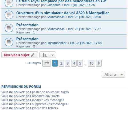
Le train royal remplacé par des hélicoptères en GB.
Dernier message par
Gosselies
«
mar. 1 juil. 2025, 14:35
Ouverture d’un simulateur de vol A320 à Montpellier
Dernier message par
Sachavion34
«
mer. 25 juin 2025, 19:00
Présentation
Dernier message par
Sachavion34
«
mer. 25 juin 2025, 17:37
Réponses :
1
Présentation
Dernier message par
unjourundecor
«
lun. 23 juin 2025, 17:54
Réponses :
2
Nouveau sujet
Page
1
sur
10
1
2
3
4
5
10
Suivante
241 sujets
…
Aller à
PERMISSIONS DU FORUM
Vous
ne pouvez pas
poster de nouveaux sujets
Vous
ne pouvez pas
répondre aux sujets
Vous
ne pouvez pas
modifier vos messages
Vous
ne pouvez pas
supprimer vos messages
Vous
ne pouvez pas
joindre des fichiers