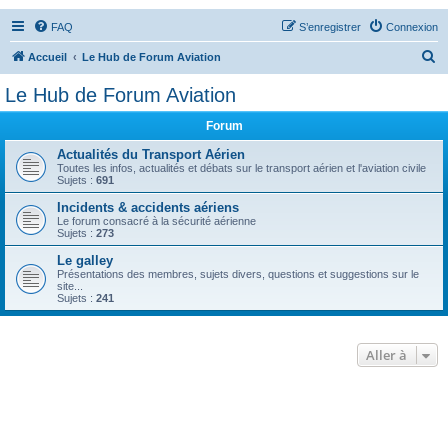
FAQ
S’enregistrer
Connexion
R
Accueil
Le Hub de Forum Aviation
e
Le Hub de Forum Aviation
c
Forum
h
e
Actualités du Transport Aérien
Toutes les infos, actualités et débats sur le transport aérien et l'aviation civile
r
Sujets :
691
c
Incidents & accidents aériens
Le forum consacré à la sécurité aérienne
h
Sujets :
273
e
Le galley
r
Présentations des membres, sujets divers, questions et suggestions sur le
site...
Sujets :
241
Aller à