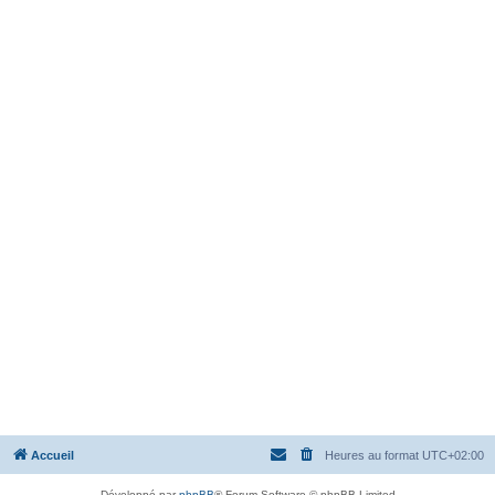
Accueil
Heures au format
UTC+02:00
Développé par
phpBB
® Forum Software © phpBB Limited