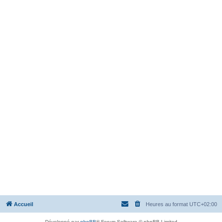
Accueil
Heures au format
UTC+02:00
Développé par
phpBB
® Forum Software © phpBB Limited