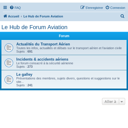
FAQ
S’enregistrer
Connexion
R
Accueil
Le Hub de Forum Aviation
e
Le Hub de Forum Aviation
c
Forum
h
e
Actualités du Transport Aérien
Toutes les infos, actualités et débats sur le transport aérien et l'aviation civile
r
Sujets :
691
c
Incidents & accidents aériens
Le forum consacré à la sécurité aérienne
h
Sujets :
273
e
Le galley
r
Présentations des membres, sujets divers, questions et suggestions sur le
site...
Sujets :
241
Aller à