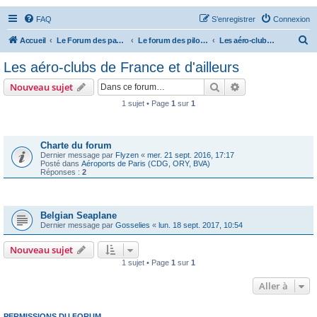
FAQ
S’enregistrer
Connexion
R
Accueil
Le Forum des passionnés d'aviation
Le forum des pilotes privés
Les aéro-clubs de France et d'ailleurs
e
Les aéro-clubs de France et d'ailleurs
c
Rechercher
Recherche avanc
Nouveau sujet
h
1 sujet • Page
1
sur
1
e
Annonces
r
c
Charte du forum
Dernier message par
Flyzen
«
mer. 21 sept. 2016, 17:17
h
Posté dans
Aéroports de Paris (CDG, ORY, BVA)
Réponses :
2
e
r
Sujets
Belgian Seaplane
Dernier message par
Gosselies
«
lun. 18 sept. 2017, 10:54
Nouveau sujet
1 sujet • Page
1
sur
1
Aller à
PERMISSIONS DU FORUM