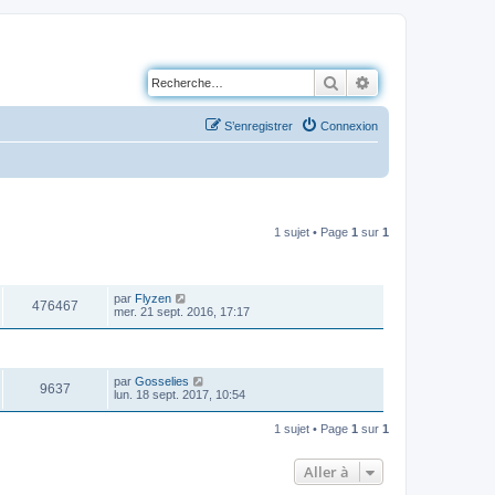
Rechercher
Recherche avancé
S’enregistrer
Connexion
1 sujet • Page
1
sur
1
VUES
DERNIER MESSAGE
par
Flyzen
476467
mer. 21 sept. 2016, 17:17
VUES
DERNIER MESSAGE
par
Gosselies
9637
lun. 18 sept. 2017, 10:54
1 sujet • Page
1
sur
1
Aller à