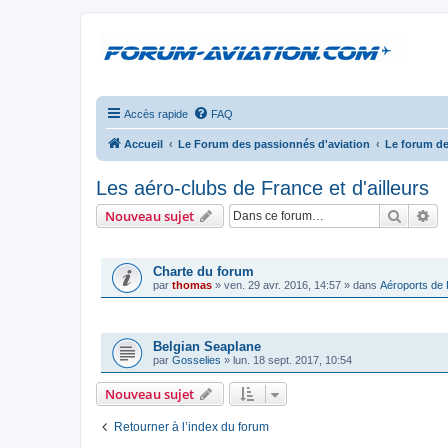
Accès rapide
FAQ
Accueil
Le Forum des passionnés d'aviation
Le forum de
Les aéro-clubs de France et d'ailleurs
Recher
Re
Nouveau sujet
ANNONCES
Charte du forum
par
thomas
»
ven. 29 avr. 2016, 14:57
» dans
Aéroports de
SUJETS
Belgian Seaplane
par
Gosselies
»
lun. 18 sept. 2017, 10:54
Nouveau sujet
Retourner à l’index du forum