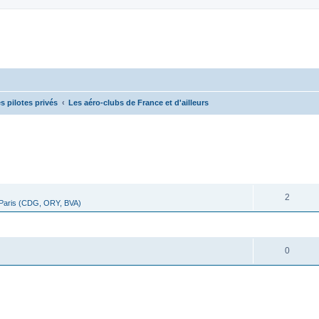
s pilotes privés
Les aéro-clubs de France et d'ailleurs
cher
cherche avancée
RÉPONSES
2
 Paris (CDG, ORY, BVA)
RÉPONSES
0