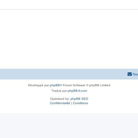
Nou
Développé par
phpBB
® Forum Software © phpBB Limited
Traduit par
phpBB-fr.com
Optimized by:
phpBB SEO
Confidentialité
|
Conditions