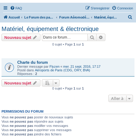
FAQ
S’enregistrer
Connexion
R
Accueil
Le Forum des passionnés d'aviation
Forum Aéromodélisme
Matériel, équipement & électronique
e
Matériel, équipement & électronique
c
Rechercher
Recherche avanc
Nouveau sujet
h
0 sujet • Page
1
sur
1
e
Annonces
r
c
Charte du forum
Dernier message par
Flyzen
«
mer. 21 sept. 2016, 17:17
h
Posté dans
Aéroports de Paris (CDG, ORY, BVA)
Réponses :
2
e
Nouveau sujet
r
0 sujet • Page
1
sur
1
Aller à
PERMISSIONS DU FORUM
Vous
ne pouvez pas
poster de nouveaux sujets
Vous
ne pouvez pas
répondre aux sujets
Vous
ne pouvez pas
modifier vos messages
Vous
ne pouvez pas
supprimer vos messages
Vous
ne pouvez pas
joindre des fichiers