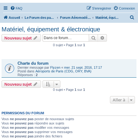
FAQ
S’enregistrer
Connexion
R
Accueil
Le Forum des passionnés d'aviation
Forum Aéromodélisme
Matériel, équipement & électronique
e
Matériel, équipement & électronique
c
Rechercher
Recherche avanc
Nouveau sujet
h
0 sujet • Page
1
sur
1
e
Annonces
r
c
Charte du forum
Dernier message par
Flyzen
«
mer. 21 sept. 2016, 17:17
h
Posté dans
Aéroports de Paris (CDG, ORY, BVA)
Réponses :
2
e
Nouveau sujet
r
0 sujet • Page
1
sur
1
Aller à
PERMISSIONS DU FORUM
Vous
ne pouvez pas
poster de nouveaux sujets
Vous
ne pouvez pas
répondre aux sujets
Vous
ne pouvez pas
modifier vos messages
Vous
ne pouvez pas
supprimer vos messages
Vous
ne pouvez pas
joindre des fichiers