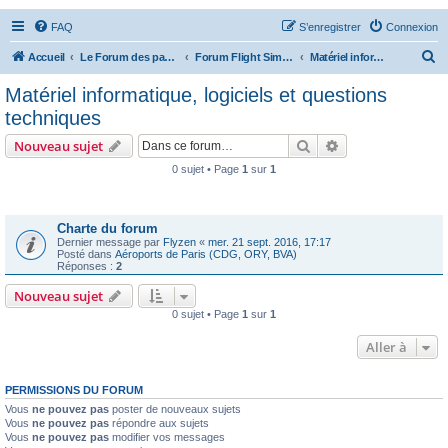
FAQ
S’enregistrer
Connexion
R
Accueil
Le Forum des passionnés d'aviation
Forum Flight Simulator
Matériel informatique, logiciels et questions techniques
e
Matériel informatique, logiciels et questions
c
techniques
h
Rechercher
Recherche avanc
Nouveau sujet
e
0 sujet • Page
1
sur
1
r
Annonces
c
h
Charte du forum
Dernier message par
Flyzen
«
mer. 21 sept. 2016, 17:17
e
Posté dans
Aéroports de Paris (CDG, ORY, BVA)
Réponses :
2
r
Nouveau sujet
0 sujet • Page
1
sur
1
Aller à
PERMISSIONS DU FORUM
Vous
ne pouvez pas
poster de nouveaux sujets
Vous
ne pouvez pas
répondre aux sujets
Vous
ne pouvez pas
modifier vos messages