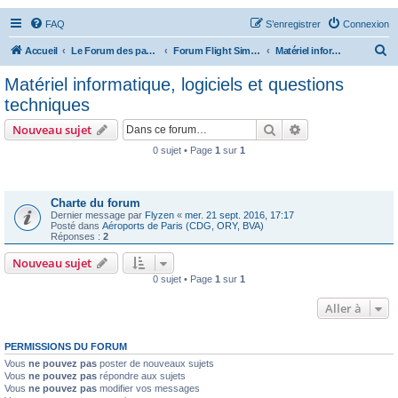
FAQ
S’enregistrer
Connexion
R
Accueil
Le Forum des passionnés d'aviation
Forum Flight Simulator
Matériel informatique, logiciels et questions techniques
e
Matériel informatique, logiciels et questions
c
techniques
h
Rechercher
Recherche avanc
Nouveau sujet
e
0 sujet • Page
1
sur
1
r
Annonces
c
h
Charte du forum
Dernier message par
Flyzen
«
mer. 21 sept. 2016, 17:17
e
Posté dans
Aéroports de Paris (CDG, ORY, BVA)
Réponses :
2
r
Nouveau sujet
0 sujet • Page
1
sur
1
Aller à
PERMISSIONS DU FORUM
Vous
ne pouvez pas
poster de nouveaux sujets
Vous
ne pouvez pas
répondre aux sujets
Vous
ne pouvez pas
modifier vos messages