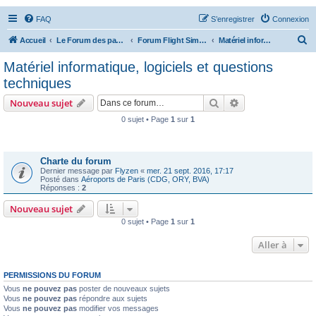
FAQ
S’enregistrer
Connexion
R
Accueil
Le Forum des passionnés d'aviation
Forum Flight Simulator
Matériel informatique, logiciels et questions techniques
e
Matériel informatique, logiciels et questions
c
techniques
h
Rechercher
Recherche avanc
Nouveau sujet
e
0 sujet • Page
1
sur
1
r
Annonces
c
h
Charte du forum
Dernier message par
Flyzen
«
mer. 21 sept. 2016, 17:17
e
Posté dans
Aéroports de Paris (CDG, ORY, BVA)
Réponses :
2
r
Nouveau sujet
0 sujet • Page
1
sur
1
Aller à
PERMISSIONS DU FORUM
Vous
ne pouvez pas
poster de nouveaux sujets
Vous
ne pouvez pas
répondre aux sujets
Vous
ne pouvez pas
modifier vos messages