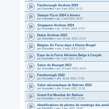
Farnborough Airshow 2024
par
Gosselies
»
jeu. 6 juin 2024, 22:13
Stampe Fly-in 2024 à Anvers
par
Gosselies
»
jeu. 2 mai 2024, 18:23
Singapore Airshow 2024
par
Gosselies
»
lun. 19 févr. 2024, 17:57
Dubai Airshow 2023
par
Gosselies
»
ven. 10 nov. 2023, 21:24
Belgian Air Force days à Kleine Brogel
par
Gosselies
»
ven. 1 sept. 2023, 20:29
Expo de la Force Aérienne Belge à Coxyde
par
Gosselies
»
lun. 3 juil. 2023, 18:23
Salon du Bourget 2023
par
Gosselies
»
jeu. 23 mars 2023, 16:24
Farnborough 2022
par
Gosselies
»
dim. 10 juil. 2022, 17:56
Salon aéronautique de Bahrein 2022
par
Gosselies
»
dim. 6 mars 2022, 11:29
Grand Est Mondial Air Ballons
par
Gosselies
»
ven. 23 juil. 2021, 21:22
Identifications de photos de meetings des ann
par
Patch051
»
ven. 2 avr. 2021, 19:47