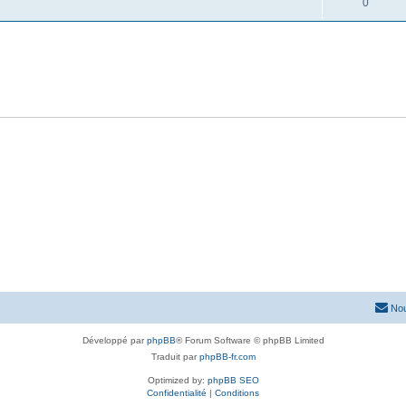
0
Nou
Développé par
phpBB
® Forum Software © phpBB Limited
Traduit par
phpBB-fr.com
Optimized by:
phpBB SEO
Confidentialité
|
Conditions