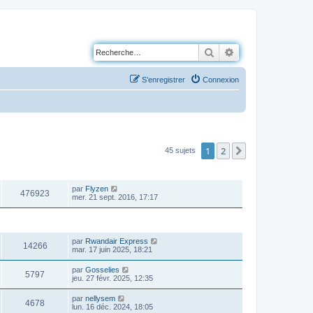
Rechercher
Recherche avancé
S’enregistrer
Connexion
1
2
Suivante
45 sujets
VUES
DERNIER MESSAGE
par
Flyzen
476923
mer. 21 sept. 2016, 17:17
VUES
DERNIER MESSAGE
par
Rwandair Express
14266
mar. 17 juin 2025, 18:21
par
Gosselies
5797
jeu. 27 févr. 2025, 12:35
par
nellysem
4678
lun. 16 déc. 2024, 18:05