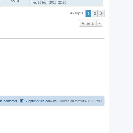
6510
mer. 28 févr. 2018, 22:28
1
2
Suivante
45 sujets
Aller à
s contacter
Supprimer les cookies
Heures au format
UTC+02:00