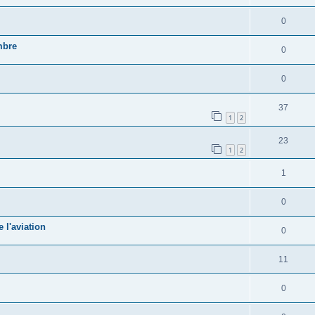
0
mbre
0
0
37
1
2
23
1
2
1
0
 l'aviation
0
11
0