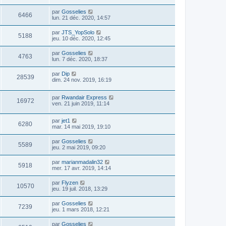
par
Gosselies
6466
lun. 21 déc. 2020, 14:57
par
JTS_YopSolo
5188
jeu. 10 déc. 2020, 12:45
par
Gosselies
4763
lun. 7 déc. 2020, 18:37
par
Dip
28539
dim. 24 nov. 2019, 16:19
par
Rwandair Express
16972
ven. 21 juin 2019, 11:14
par
jet1
6280
mar. 14 mai 2019, 19:10
par
Gosselies
5589
jeu. 2 mai 2019, 09:20
par
marianmadalin32
5918
mer. 17 avr. 2019, 14:14
par
Flyzen
10570
jeu. 19 juil. 2018, 13:29
par
Gosselies
7239
jeu. 1 mars 2018, 12:21
par
Gosselies