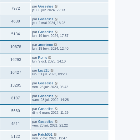
par
Gosselies
7972
jeu. 6 juin 2024, 22:13
par
Gosselies
4680
jeu. 2 mai 2024, 18:23
par
Gosselies
5134
lun. 19 févr. 2024, 17:57
par
antoninott
10678
lun. 19 févr. 2024, 12:40
par
Romu
16293
lun. 9 oct. 2023, 14:10
par
Luc215
16427
lun. 31 juil. 2023, 09:20
par
Gosselies
13205
ven. 23 juin 2023, 08:42
par
Gosselies
8187
sam. 23 juil. 2022, 14:28
par
Gosselies
5560
dim. 6 mars 2022, 11:29
par
Gosselies
4511
ven. 23 juil. 2021, 21:22
par
Patch051
5122
ven. 2 avr. 2021, 19:47