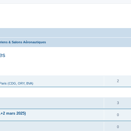
riens & Salons Aéronautiques
es
cher
cherche avancée
RÉPONSES
2
 Paris (CDG, ORY, BVA)
RÉPONSES
3
1+2 mars 2025)
0
0