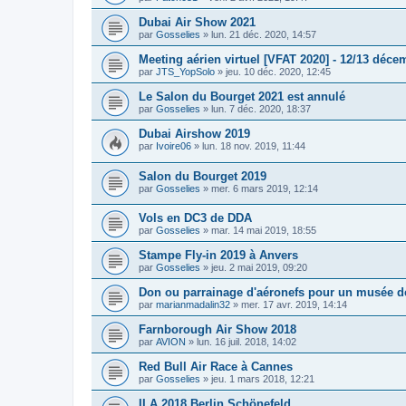
Dubai Air Show 2021
par
Gosselies
»
lun. 21 déc. 2020, 14:57
Meeting aérien virtuel [VFAT 2020] - 12/13 déce
par
JTS_YopSolo
»
jeu. 10 déc. 2020, 12:45
Le Salon du Bourget 2021 est annulé
par
Gosselies
»
lun. 7 déc. 2020, 18:37
Dubai Airshow 2019
par
Ivoire06
»
lun. 18 nov. 2019, 11:44
Salon du Bourget 2019
par
Gosselies
»
mer. 6 mars 2019, 12:14
Vols en DC3 de DDA
par
Gosselies
»
mar. 14 mai 2019, 18:55
Stampe Fly-in 2019 à Anvers
par
Gosselies
»
jeu. 2 mai 2019, 09:20
Don ou parrainage d'aéronefs pour un musée de
par
marianmadalin32
»
mer. 17 avr. 2019, 14:14
Farnborough Air Show 2018
par
AVION
»
lun. 16 juil. 2018, 14:02
Red Bull Air Race à Cannes
par
Gosselies
»
jeu. 1 mars 2018, 12:21
ILA 2018 Berlin Schönefeld