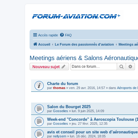
Accès rapide
FAQ
Accueil
Le Forum des passionnés d'aviation
Meetings aé
Meetings aériens & Salons Aéronautiqu
Recher
Re
Nouveau sujet
ANNONCES
Charte du forum
par
thomas
»
ven. 29 avr. 2016, 14:57
» dans
Aéroports de
SUJETS
Salon du Bourget 2025
par
Gosselies
»
lun. 9 juin 2025, 14:09
Week-end "Concorde" à Aeroscopia Toulouse (
par
Gosselies
»
jeu. 27 févr. 2025, 12:35
avis et conseil pour un site web d’aéronautique
par
nellysem
»
lun. 16 déc. 2024, 18:05