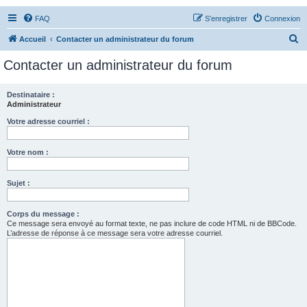
FAQ
S’enregistrer
Connexion
R
Accueil
Contacter un administrateur du forum
e
Contacter un administrateur du forum
c
h
Destinataire :
Administrateur
e
r
Votre adresse courriel :
c
Votre nom :
h
e
Sujet :
r
Corps du message :
Ce message sera envoyé au format texte, ne pas inclure de code HTML ni de BBCode.
L’adresse de réponse à ce message sera votre adresse courriel.