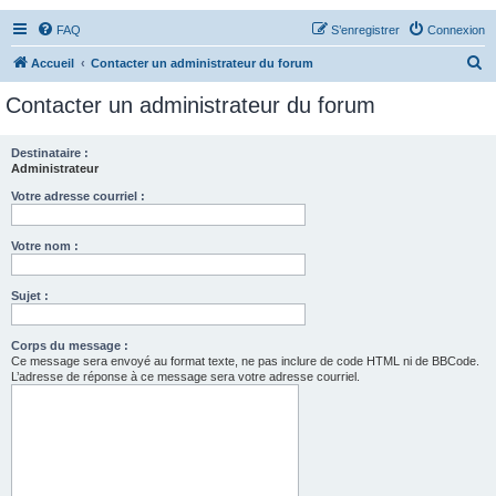
FAQ
S’enregistrer
Connexion
R
Accueil
Contacter un administrateur du forum
e
Contacter un administrateur du forum
c
h
Destinataire :
Administrateur
e
r
Votre adresse courriel :
c
Votre nom :
h
e
Sujet :
r
Corps du message :
Ce message sera envoyé au format texte, ne pas inclure de code HTML ni de BBCode.
L’adresse de réponse à ce message sera votre adresse courriel.