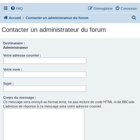
FAQ
S’enregistrer
Connexion
R
Accueil
Contacter un administrateur du forum
e
Contacter un administrateur du forum
c
h
Destinataire :
Administrateur
e
r
Votre adresse courriel :
c
Votre nom :
h
e
Sujet :
r
Corps du message :
Ce message sera envoyé au format texte, ne pas inclure de code HTML ni de BBCode.
L’adresse de réponse à ce message sera votre adresse courriel.