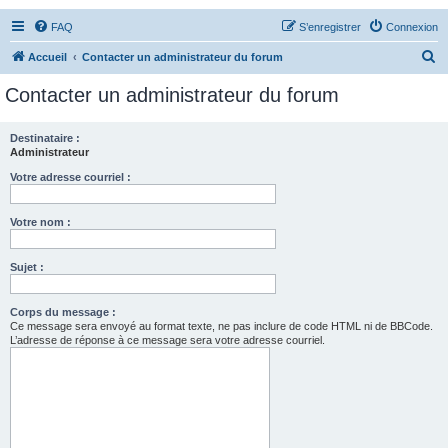
FAQ
S’enregistrer
Connexion
R
Accueil
Contacter un administrateur du forum
e
Contacter un administrateur du forum
c
h
Destinataire :
Administrateur
e
r
Votre adresse courriel :
c
Votre nom :
h
e
Sujet :
r
Corps du message :
Ce message sera envoyé au format texte, ne pas inclure de code HTML ni de BBCode.
L’adresse de réponse à ce message sera votre adresse courriel.