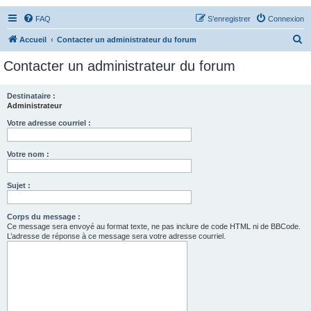
FAQ
S’enregistrer
Connexion
R
Accueil
Contacter un administrateur du forum
e
Contacter un administrateur du forum
c
h
Destinataire :
Administrateur
e
r
Votre adresse courriel :
c
Votre nom :
h
e
Sujet :
r
Corps du message :
Ce message sera envoyé au format texte, ne pas inclure de code HTML ni de BBCode.
L’adresse de réponse à ce message sera votre adresse courriel.