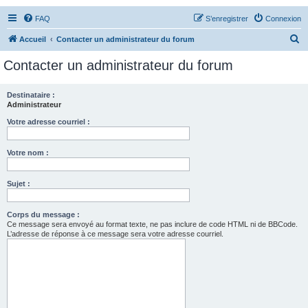
FAQ
S’enregistrer
Connexion
R
Accueil
Contacter un administrateur du forum
e
Contacter un administrateur du forum
c
h
Destinataire :
Administrateur
e
r
Votre adresse courriel :
c
Votre nom :
h
e
Sujet :
r
Corps du message :
Ce message sera envoyé au format texte, ne pas inclure de code HTML ni de BBCode.
L’adresse de réponse à ce message sera votre adresse courriel.