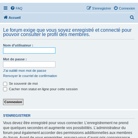
FAQ
S’enregistrer
Connexion
R
Accueil
e
Le forum exige que vous soyez enregistré et connecté pour
c
pouvoir consulter le profil des membres.
h
Nom d’utilisateur :
e
r
Mot de passe :
c
h
J’ai oublié mon mot de passe
Renvoyer le courriel de confirmation
e
Se souvenir de moi
r
Cacher mon statut en ligne pour cette session
S’ENREGISTRER
Vous devez être enregistré pour vous connecter. L’enregistrement ne prend
que quelques secondes et augmente vos possibilités. L’administrateur du
forum peut également accorder des permissions additionnelles aux membres
du forum. Avant de vous enregistrer, assurez-vous d’avoir pris connaissance