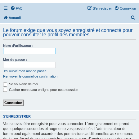
FAQ
S’enregistrer
Connexion
R
Accueil
e
Le forum exige que vous soyez enregistré et connecté pour
c
pouvoir consulter le profil des membres.
h
Nom d’utilisateur :
e
r
Mot de passe :
c
h
J’ai oublié mon mot de passe
Renvoyer le courriel de confirmation
e
Se souvenir de moi
r
Cacher mon statut en ligne pour cette session
S’ENREGISTRER
Vous devez être enregistré pour vous connecter. L’enregistrement ne prend
que quelques secondes et augmente vos possibilités. L’administrateur du
forum peut également accorder des permissions additionnelles aux membres
du forum. Avant de vous enregistrer, assurez-vous d’avoir pris connaissance