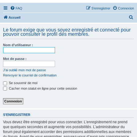
FAQ
S’enregistrer
Connexion
R
Accueil
e
Le forum exige que vous soyez enregistré et connecté pour
c
pouvoir consulter le profil des membres.
h
Nom d’utilisateur :
e
r
Mot de passe :
c
h
J’ai oublié mon mot de passe
Renvoyer le courriel de confirmation
e
Se souvenir de moi
r
Cacher mon statut en ligne pour cette session
S’ENREGISTRER
Vous devez être enregistré pour vous connecter. L’enregistrement ne prend
que quelques secondes et augmente vos possibilités. L’administrateur du
forum peut également accorder des permissions additionnelles aux membres
du forum. Avant de vous enregistrer, assurez-vous d’avoir pris connaissance