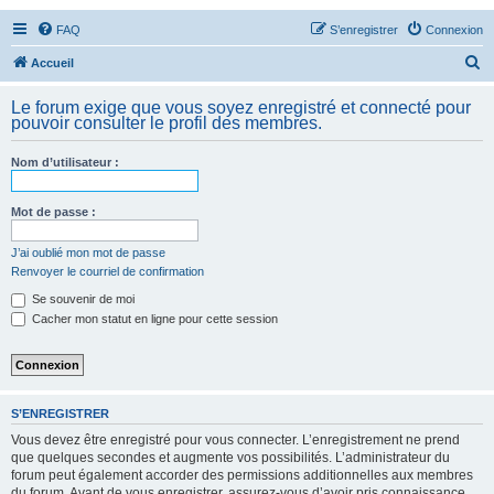
FAQ
S’enregistrer
Connexion
R
Accueil
e
Le forum exige que vous soyez enregistré et connecté pour
c
pouvoir consulter le profil des membres.
h
Nom d’utilisateur :
e
r
Mot de passe :
c
h
J’ai oublié mon mot de passe
Renvoyer le courriel de confirmation
e
Se souvenir de moi
r
Cacher mon statut en ligne pour cette session
S’ENREGISTRER
Vous devez être enregistré pour vous connecter. L’enregistrement ne prend
que quelques secondes et augmente vos possibilités. L’administrateur du
forum peut également accorder des permissions additionnelles aux membres
du forum. Avant de vous enregistrer, assurez-vous d’avoir pris connaissance