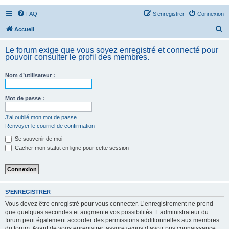
FAQ
S’enregistrer
Connexion
R
Accueil
e
Le forum exige que vous soyez enregistré et connecté pour
c
pouvoir consulter le profil des membres.
h
Nom d’utilisateur :
e
r
Mot de passe :
c
h
J’ai oublié mon mot de passe
Renvoyer le courriel de confirmation
e
Se souvenir de moi
r
Cacher mon statut en ligne pour cette session
S’ENREGISTRER
Vous devez être enregistré pour vous connecter. L’enregistrement ne prend
que quelques secondes et augmente vos possibilités. L’administrateur du
forum peut également accorder des permissions additionnelles aux membres
du forum. Avant de vous enregistrer, assurez-vous d’avoir pris connaissance